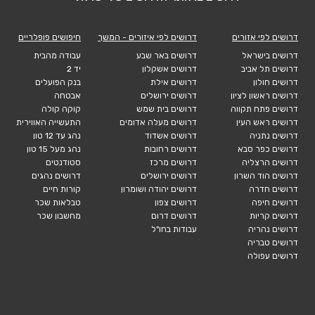
דרושים לפי אזורים
דרושים לפי איזורים - המשך
חיפושים פופלריים
דרושים בישראל
דרושים באר שבע
עבודה מהבית
דרושים תל אביב
דרושים אשקלון
יד 2
דרושים חולון
דרושים אילת
בנק הפועלים
דרושים ראשון לציון
דרושים ירושלים
אבטחה
דרושים פתח תקווה
דרושים בית שמש
קוקה קולה
דרושים ראש העין
דרושים מעלה אדומים
התעשייה האווירית
דרושים נתניה
דרושים אשדוד
נהג עד 12 טון
דרושים כפר סבא
דרושים רחובות
נהג מעל 15 טון
דרושים הרצליה
דרושים מרכז
סטודנטים
דרושים הוד השרון
דרושים ירושלים
דרושים נהגים
דרושים חדרה
דרושים יהודה ושומרון
קורות חיים
דרושים חיפה
דרושים צפון
טבלאות שכר
דרושים קריות
דרושים דרום
מחשבון שכר
דרושים נהריה
עבודות בחו"ל
דרושים טבריה
דרושים עפולה