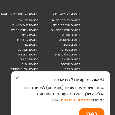
דרושים לפי קטגוריות
דרושים לפי קטגוריות - המשך
דרושים כל הקטגוריות
דרושים מלונאות
דרושים אבטחת מידע
דרושים משאבי אנוש
דרושים אדמיניסטרציה
דרושים עבודה מהבית
דרושים אופנה
דרושים עיצוב
דרושים אינטרנט
דרושים עורכי דין
דרושים ביטוח
דרושים מדיה
דרושים בכירים
דרושים קמעונאות
דרושים בעלי מקצוע
דרושים תחבורה
דרושים הוראה
דרושים רפואה
דרושים הנדסה
דרושים שיווק
דרושים כללי
דרושים שירות לקוחות
דרושים כספים
דרושים אבטחה
דרושים לוגיסטיקה
דרושים תיירות
🍪 אוהבים עוגיות? גם אנחנו
דרושים ביוטק
דרושים תעשייה
אנחנו משתמשים בעוגיות (cookies) לשיפור חוויית
דרושים מכירות
הייטק כללי
הגלישה שלך, הצגת הצעות מותאמות ועוד.
הייטק חומרה
הייטק תוכנה
כמפורט
במדיניות הפרטיות
שלנו.
הבנתי