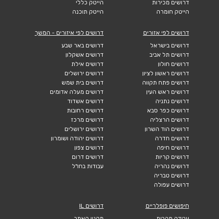
דרושים מכירות
הייטק כללי
הייטק חומרה
הייטק תוכנה
דרושים לפי אזורים
דרושים לפי איזורים - המשך
דרושים בישראל
דרושים באר שבע
דרושים תל אביב
דרושים אשקלון
דרושים חולון
דרושים אילת
דרושים ראשון לציון
דרושים ירושלים
דרושים פתח תקווה
דרושים בית שמש
דרושים ראש העין
דרושים מעלה אדומים
דרושים נתניה
דרושים אשדוד
דרושים כפר סבא
דרושים רחובות
דרושים הרצליה
דרושים מרכז
דרושים הוד השרון
דרושים ירושלים
דרושים חדרה
דרושים יהודה ושומרון
דרושים חיפה
דרושים צפון
דרושים קריות
דרושים דרום
דרושים נהריה
עבודות בחו"ל
דרושים טבריה
דרושים עפולה
חיפושים פופלריים
דרושים IL
עבודה מהבית
תקנון האתר