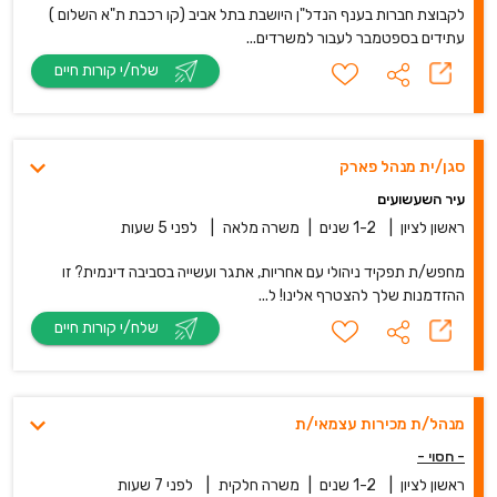
לקבוצת חברות בענף הנדל"ן היושבת בתל אביב (קו רכבת ת"א השלום )
עתידים בספטמבר לעבור למשרדים...
שלח/י קורות חיים
סגן/ית מנהל פארק
עיר השעשועים
ראשון לציון
|
1-2 שנים
|
משרה מלאה
|
לפני 5 שעות
מחפש/ת תפקיד ניהולי עם אחריות, אתגר ועשייה בסביבה דינמית? זו
ההזדמנות שלך להצטרף אלינו! ל...
שלח/י קורות חיים
מנהל/ת מכירות עצמאי/ת
- חסוי -
ראשון לציון
|
1-2 שנים
|
משרה חלקית
|
לפני 7 שעות