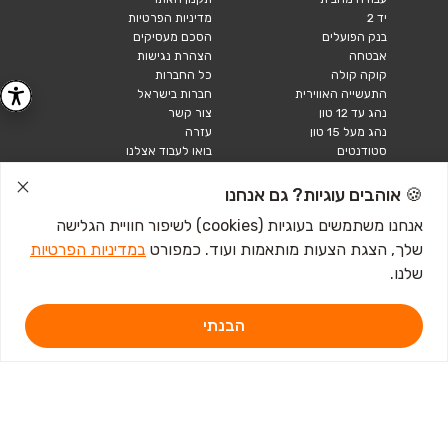
יד 2
מדיניות הפרטיות
בנק הפועלים
הסכם מעסיקים
אבטחה
הצהרת נגישות
קוקה קולה
כל החברות
התעשייה האווירית
חברות בישראל
נהג עד 12 טון
צור קשר
נהג מעל 15 טון
עזרה
סטודנטים
בואו לעבוד אצלנו
דרושים נהגים
אודות
קורות חיים
🍪 אוהבים עוגיות? גם אנחנו
טבלאות שכר
אנחנו משתמשים בעוגיות (cookies) לשיפור חוויית הגלישה
מחשבון שכר
שלך, הצגת הצעות מותאמות ועוד. כמפורט
במדיניות הפרטיות
כתבות ומדריכים
שלנו.
טבלאות שכר
עבודה לנוער
הבנתי
חיפוש עבודה
אבטלה
איך לכתוב קורות חיים
איך להתכונן לראיון
עבודה
מכתב התפטרות לדוגמא