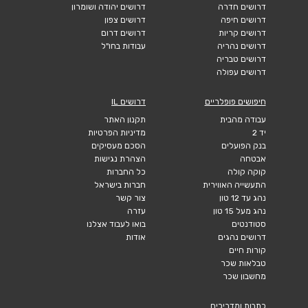
דרושים חדרה
דרושים יהודה ושומרון
דרושים חיפה
דרושים צפון
דרושים קריות
דרושים דרום
דרושים נהריה
עבודות בחו"ל
דרושים טבריה
דרושים עפולה
חיפושים פופלריים
דרושים IL
עבודה מהבית
תקנון האתר
יד 2
מדיניות הפרטיות
בנק הפועלים
הסכם מעסיקים
אבטחה
הצהרת נגישות
קוקה קולה
כל החברות
התעשייה האווירית
חברות בישראל
נהג עד 12 טון
צור קשר
נהג מעל 15 טון
עזרה
סטודנטים
בואו לעבוד אצלנו
דרושים נהגים
אודות
קורות חיים
טבלאות שכר
מחשבון שכר
כתבות ומדריכים