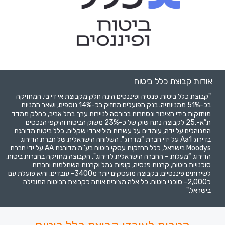
אודות קבוצת כלל ביטוח
"קבוצת כלל ביטוח, פנסיה ופיננסים הינה חלק מקבוצת אי די בי. המחזיקה
בכ-51% ממניותיה. בנק הפועלים מחזיק בכ-14% נוספים, ושאר המניות
מוחזקות בידי הציבור ונסחרות בבורסה לניירות ערך בתל אביב, כחלק ממדד
ת”א-.25 לקבוצה נתח שוק של כ-23% משוק הביטוח והיקפי הנכסים
המנוהלים על ידה, עומדים על עשרות מיליארדי שקלים. כלל ביטוח מדורגת
בדירוג Aa1 על ידי חברת “מדרוג'', השלוחה הישראלית של חברת הדירוג
Moodys בישראל, כלל החזקות עסקי ביטוח בע''מ מדורגת AA על ידי חברת
הדירוג “מעלות – החברה הישראלית לדירוג''. הקבוצה מחזיקה בחברות ביטוח,
סוכנויות ביטוח, קרנות פנסיה, קופות גמל וקרנות השתלמות וחברות
לשירותים פיננסיים. בקבוצה מועסקים יותר מ3400- עובדים, והיא פועלת עם
כ2,000- סוכני ביטוח. כל אלה מציבים אותה כקבוצת הביטוח המובילה
בישראל."