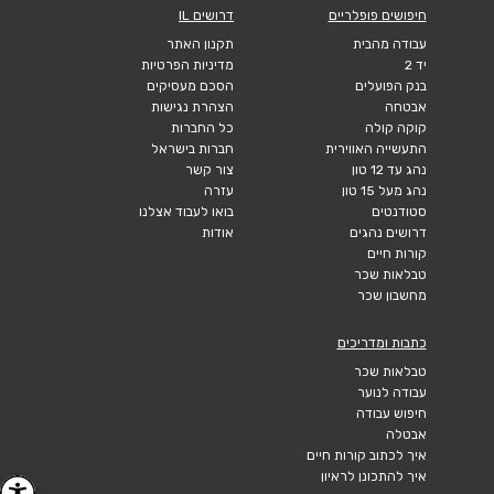
חיפושים פופלריים
דרושים IL
עבודה מהבית
תקנון האתר
יד 2
מדיניות הפרטיות
בנק הפועלים
הסכם מעסיקים
אבטחה
הצהרת נגישות
קוקה קולה
כל החברות
התעשייה האווירית
חברות בישראל
נהג עד 12 טון
צור קשר
נהג מעל 15 טון
עזרה
סטודנטים
בואו לעבוד אצלנו
דרושים נהגים
אודות
קורות חיים
טבלאות שכר
מחשבון שכר
כתבות ומדריכים
טבלאות שכר
עבודה לנוער
חיפוש עבודה
אבטלה
איך לכתוב קורות חיים
איך להתכונן לראיון