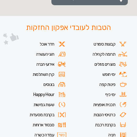
הטבות לעובדי אפקון החזקות
קבוצות ספורט
חדר אוכל
תרומה לקהילה
חוגי העשרה
מוצרים מוזלים
אירועי חברה
ימי חופש
קרן השתלמות
פינות קפה
בונוסים
ימי כיף
Happy Hour
תכנית אופציות
שעות גמישות
כרטיסי הטבות
בקרבת מסעדות
בקרבת רכבת
סבסוד ארוחות
חניה
עמדה כשרה