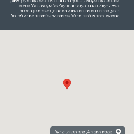
אותם מבצעת הקבוצה, ובנוסף נמכרות בנפרד באמצעות מערך שיווק
והפצה ייעודי. המבנה העסקי והתפעולי של הקבוצה כולל חטיבות
ביצוע, חברות בנות ויחידות משנה מתמחות, כאשר מגוון החברות
מספקות, ביחד או לחוד, מכלול שירותים המשלימים זה את זה לידי סל
פתרונות רחב ומגוון לצרכי לקוחותיה בתחומי המבנים, התשתיות
והטכנולוגיות. הקבוצה מעסיקה כ-1,300 עובדים. מטה החברה בפתח
תקווה, סגולה.
סמטת התבור 4, פתח תקווה, ישראל