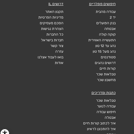
חיפושים פופלריים
דרושים IL
עבודה מהבית
תקנון האתר
יד 2
מדיניות הפרטיות
בנק הפועלים
הסכם מעסיקים
אבטחה
הצהרת נגישות
קוקה קולה
כל החברות
התעשייה האווירית
חברות בישראל
נהג עד 12 טון
צור קשר
נהג מעל 15 טון
עזרה
סטודנטים
בואו לעבוד אצלנו
דרושים נהגים
אודות
קורות חיים
טבלאות שכר
מחשבון שכר
כתבות ומדריכים
טבלאות שכר
עבודה לנוער
חיפוש עבודה
אבטלה
איך לכתוב קורות חיים
איך להתכונן לראיון