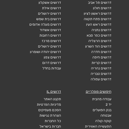
דרושים תל אביב
דרושים אשקלון
דרושים חולון
דרושים אילת
דרושים ראשון לציון
דרושים ירושלים
דרושים פתח תקווה
דרושים בית שמש
דרושים ראש העין
דרושים מעלה אדומים
דרושים נתניה
דרושים אשדוד
דרושים כפר סבא
דרושים רחובות
דרושים הרצליה
דרושים מרכז
דרושים הוד השרון
דרושים ירושלים
דרושים חדרה
דרושים יהודה ושומרון
דרושים חיפה
דרושים צפון
דרושים קריות
דרושים דרום
דרושים נהריה
עבודות בחו"ל
דרושים טבריה
דרושים עפולה
חיפושים פופלריים
דרושים IL
עבודה מהבית
תקנון האתר
יד 2
מדיניות הפרטיות
בנק הפועלים
הסכם מעסיקים
אבטחה
הצהרת נגישות
קוקה קולה
כל החברות
התעשייה האווירית
חברות בישראל