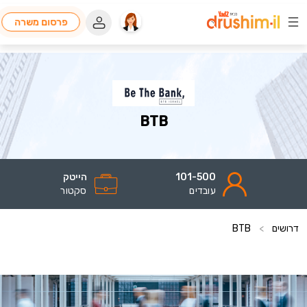
פרסום משרה
BTB
101-500
הייטק
עובדים
סקטור
דרושים
>
BTB