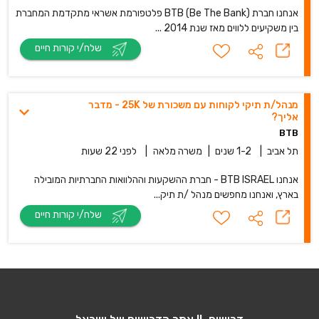
אנחנו חברת BTB (Be The Bank) פלטפורמת אשראי מתקדמת המחברת
בין משקיעים ללווים מאז שנת 2014 ...
שלח/י קורות חיים
מנהל/ת תיקי לקוחות עם משכורת של 25K - מדבר
אליך?
BTB
תל אביב
|
1-2 שנים
|
משרה מלאה
|
לפני 22 שעות
אנחנו BTB ISRAEL - חברת ההשקעות וההלוואות החברתיות המובילה
בארץ, ואנחנו מחפשים מנהל /ת תיק...
שלח/י קורות חיים