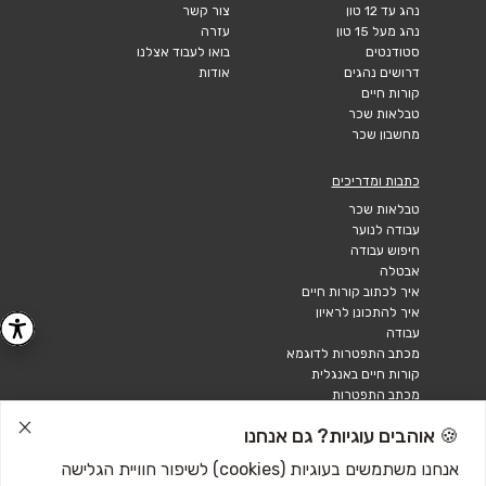
נהג עד 12 טון
צור קשר
נהג מעל 15 טון
עזרה
סטודנטים
בואו לעבוד אצלנו
דרושים נהגים
אודות
קורות חיים
טבלאות שכר
מחשבון שכר
כתבות ומדריכים
טבלאות שכר
עבודה לנוער
חיפוש עבודה
אבטלה
איך לכתוב קורות חיים
איך להתכונן לראיון
עבודה
מכתב התפטרות לדוגמא
קורות חיים באנגלית
מכתב התפטרות
🍪 אוהבים עוגיות? גם אנחנו
אנחנו משתמשים בעוגיות (cookies) לשיפור חוויית הגלישה