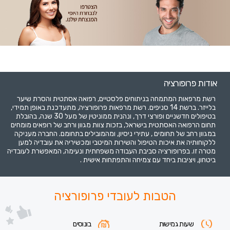
דרושים
>
פרופורציה
אודות פרופורציה
רשת מרפאות המתמחה בניתוחים פלסטיים, רפואה אסתטית והסרת שיער
בלייזר. ברשת 14 סניפים. רשת מרפאות פרופורציה, מתעדכנת באופן תמידי,
בטיפולים חדשניים ופורצי דרך, ונהנית ממוניטין של מעל 30 שנה, בהובלת
תחום הרפואה האסתטית בישראל, בזכות צוות מגוון ורחב של רופאים מומחים
במגוון רחב של תחומים , עתירי ניסיון, ומהמובילים בתחומם. החברה מעניקה
ללקוחותיה את איכות הטיפול והשירות המיטבי ומכשיריה את עובדיה למען
מטרה זו. בפרופורציה סביבת העבודה משפחתית ונעימה, המאפשרת לעובדיה
ביטחון, ויציבות ביחד עם צמיחה והתפתחות אישית .
הטבות לעובדי פרופורציה
שעות גמישות
בונוסים
כרטיסי הטבות
פינות קפה
ימי כיף
בקרבת רכבת