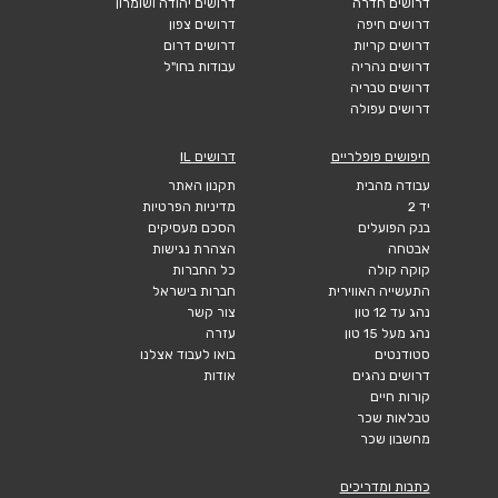
דרושים טבריה
דרושים עפולה
חיפושים פופלריים
דרושים IL
עבודה מהבית
תקנון האתר
יד 2
מדיניות הפרטיות
בנק הפועלים
הסכם מעסיקים
אבטחה
הצהרת נגישות
קוקה קולה
כל החברות
התעשייה האווירית
חברות בישראל
נהג עד 12 טון
צור קשר
נהג מעל 15 טון
עזרה
סטודנטים
בואו לעבוד אצלנו
דרושים נהגים
אודות
קורות חיים
טבלאות שכר
מחשבון שכר
כתבות ומדריכים
טבלאות שכר
עבודה לנוער
חיפוש עבודה