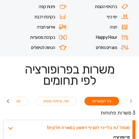
חניה
אירועי חברה
Happy Hour
בקרבת מסעדות
מוצרים מוזלים
הנחות לטיפולים
משרות בפרופורציה
לפי תחומים
כל המשרות
יופי, טיפוח וספא
מכירות
3 משרות פתוחות
מטפל /ת בלייזר לסניף ראשון במשרה חלקית!
פרופורציה
מספר מקומות
|
ללא נסיון
|
משרה חלקית
ועוד
|
לפני 21 דקות
מחפשים משרה חלקיתבתחום האסתטיקה? רשת פרופורציה מגייסת