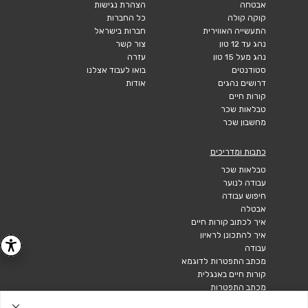
אבטחה
הצהרת נגישות
קוקה קולה
כל החברות
התעשייה האווירית
חברות בישראל
נהג עד 12 טון
צור קשר
נהג מעל 15 טון
עזרה
סטודנטים
בואו לעבוד אצלנו
דרושים נהגים
אודות
קורות חיים
טבלאות שכר
מחשבון שכר
כתבות ומדריכים
טבלאות שכר
עבודה לנוער
חיפוש עבודה
אבטלה
איך לכתוב קורות חיים
איך להתכונן לראיון
עבודה
מכתב התפטרות לדוגמא
קורות חיים באנגלית
מכתב התפטרות