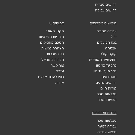
דרושים טבריה
דרושים עפולה
חיפושים פופלריים
דרושים IL
עבודה מהבית
תקנון האתר
יד 2
מדיניות הפרטיות
בנק הפועלים
הסכם מעסיקים
אבטחה
הצהרת נגישות
קוקה קולה
כל החברות
התעשייה האווירית
חברות בישראל
נהג עד 12 טון
צור קשר
נהג מעל 15 טון
עזרה
סטודנטים
בואו לעבוד אצלנו
דרושים נהגים
אודות
קורות חיים
טבלאות שכר
מחשבון שכר
כתבות ומדריכים
טבלאות שכר
עבודה לנוער
חיפוש עבודה