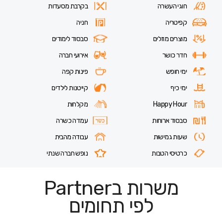
חוגי העשרה
בקרבת מסעדות
קפיטריה
חניה
מוצרים מוזלים
סבסוד לימודים
חדר כושר
אירועי חברה
ימי חופש
פינות קפה
ימי כיף
קייטנות לילדים
Happy Hour
מקלחות
סבסוד ארוחות
עמדה כשרה
שעות גמישות
עבודה מהבית
כרטיסי הטבות
נופש חברה שנתי
משרות בPartner
לפי תחומים