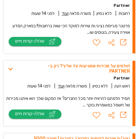
Partner
רחובות
|
ללא נסיון
|
משרה מלאה
ועוד
|
לפני 14 שעות
פרטנר מגייסת נציגי.ות שירות למוקד הכי שווה ברחובות!! בפארק המדע
אווירה צעירה, בונוסים שו...
שלח/י קורות חיים
חולמים על מכירות שמגיעות עד אליך? רק ב-
PARTNER
Partner
ראש העין
|
ללא נסיון
|
משרה מלאה
ועוד
|
לפני 14 שעות
תמיד חלמתם להרוויח יותר מכל החברים? אז המקום שלך הוא איתנו מכירות
של חשמל במשמרות בוקר ...
שלח/י קורות חיים
נציג/ת שירות לקוחות בפרטנר רחובות | מענק 5000