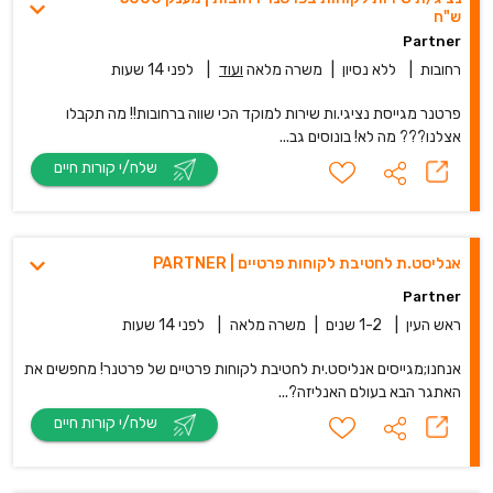
ש"ח
Partner
רחובות
|
ללא נסיון
|
משרה מלאה
ועוד
|
לפני 14 שעות
פרטנר מגייסת נציגי.ות שירות למוקד הכי שווה ברחובות!! מה תקבלו
אצלנו??? מה לא! בונוסים גב...
שלח/י קורות חיים
אנליסט.ת לחטיבת לקוחות פרטיים | PARTNER
Partner
ראש העין
|
1-2 שנים
|
משרה מלאה
|
לפני 14 שעות
אנחנו;מגייסים אנליסט.ית לחטיבת לקוחות פרטיים של פרטנר! מחפשים את
האתגר הבא בעולם האנליזה?...
שלח/י קורות חיים