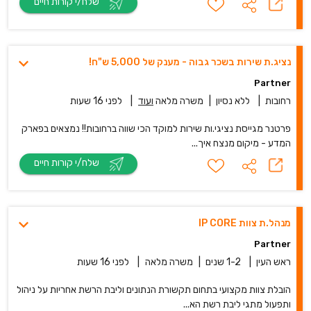
שלח/י קורות חיים
נציג.ת שירות בשכר גבוה - מענק של 5,000 ש"ח!
Partner
רחובות
|
ללא נסיון
|
משרה מלאה
ועוד
|
לפני 16 שעות
פרטנר מגייסת נציגי.ות שירות למוקד הכי שווה ברחובות!! נמצאים בפארק
המדע - מיקום מנצח איך...
שלח/י קורות חיים
מנהל.ת צוות IP CORE
Partner
ראש העין
|
1-2 שנים
|
משרה מלאה
|
לפני 16 שעות
הובלת צוות מקצועי בתחום תקשורת הנתונים וליבת הרשת אחריות על ניהול
ותפעול מתגי ליבת רשת הא...