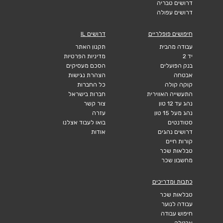
דרושים טבריה
דרושים עפולה
חיפושים פופלריים
דרושים IL
עבודה מהבית
תקנון האתר
יד 2
מדיניות הפרטיות
בנק הפועלים
הסכם מעסיקים
אבטחה
הצהרת נגישות
קוקה קולה
כל החברות
התעשייה האווירית
חברות בישראל
נהג עד 12 טון
צור קשר
נהג מעל 15 טון
עזרה
סטודנטים
בואו לעבוד אצלנו
דרושים נהגים
אודות
קורות חיים
טבלאות שכר
מחשבון שכר
כתבות ומדריכים
טבלאות שכר
עבודה לנוער
חיפוש עבודה
אבטלה