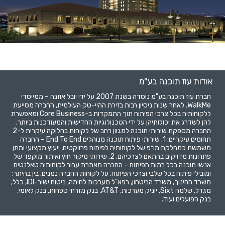
אודות עוז תוכנה בע"מ
חברת עוז תוכנה בע"מ נוסדה בשנת 2007 על ידי יובל אוזנה – ממייסדי
WalkMe. לאחר שנות ניסיון רבות בזירת ההיי-טק העולמית, החברה מסייעת
ללקוחותיה בכל צרכי הפיתוח תוך התמקדות ב-Core Business ומאפשרת
להן לשדרג את יכולותיהן על ידי הטכנולוגיות החדישות והמעודכנות ביותר.
החברה מספקת שירותי תוכנה למגוון רחב של לקוחות בחלוקה עיקרית ל-2
תחומים עיקריים: 1. שירותי פיתוח תוכנה מנוהלים End To End – החברה
משמשת כמחלקת מו״פ של לקוחותיה לפיתוח פרויקטים, ייעוץ מקצועי ומתן
פתרונות מדויקים בהתאם לצרכיהם. 2. שירותי מיקור חוץ ואיתור מוקפד של
אנשי תוכנה בכל רמות הפיתוח – החברה מאתרת עבור לקוחותיה טאלנטים
ומובילי פיתוח בכל שלבי וצרכי הפיתוח. על לקוחות החברה נמנים, בין בהיתר:
משרד החינוך, משרד הביטחון, רפא"ל מערכות לחימה, ביטוח ישיר-IDI, כלל,
מגדל, שלמה Sixt, יוניק מערכות, AT&T, בנק מזרחי טפחות, בנק לאומי,
בנק הפועלים ועוד.