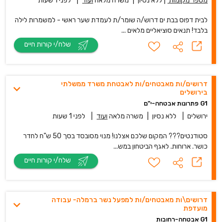
מספר מקומות
|
ללא נסיון
|
משרה מלאה
ועוד
|
לפני 1 שעות
לבית דפוס בבת ים דרוש/ה שומר/ת לעמדת שער ראשי - למשמרות לילה
בלבד! תנאים סוציאליים מלאים ...
שלח/י קורות חיים
דרושים/ות מאבטחים/ות לאבטחת משרד ממשלתי
בירושלים
G1 פתרונות אבטחה-י"ם
ירושלים
|
ללא נסיון
|
משרה מלאה
ועוד
|
לפני 1 שעות
סטודנטים??? המקום שלכם אצלנו! מנוי מסובסד בסך 50 ש"ח לחדר
כושר. ארוחות. לאגף הביטחון במש...
שלח/י קורות חיים
דרושים\ות מאבטחים/ות למפעל נשר ברמלה- עבודה
מועדפת
G1 אבטחה-רחובות