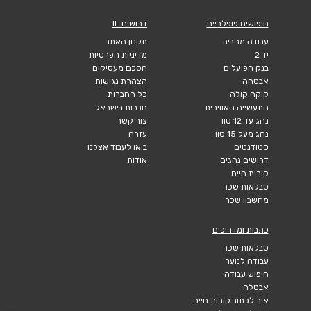
חיפושים פופלריים
דרושים IL
עבודה מהבית
תקנון האתר
יד 2
מדיניות הפרטיות
בנק הפועלים
הסכם מעסיקים
אבטחה
הצהרת נגישות
קוקה קולה
כל החברות
התעשייה האווירית
חברות בישראל
נהג עד 12 טון
צור קשר
נהג מעל 15 טון
עזרה
סטודנטים
בואו לעבוד אצלנו
דרושים נהגים
אודות
קורות חיים
טבלאות שכר
מחשבון שכר
כתבות ומדריכים
טבלאות שכר
עבודה לנוער
חיפוש עבודה
אבטלה
איך לכתוב קורות חיים