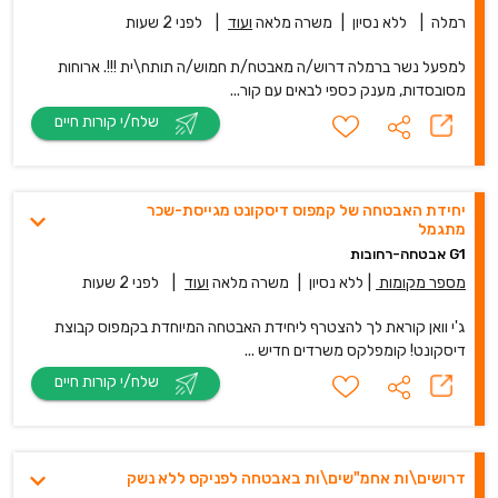
רמלה
|
ללא נסיון
|
משרה מלאה
ועוד
|
לפני 2 שעות
למפעל נשר ברמלה דרוש/ה מאבטח/ת חמוש/ה תותח\ית !!!. ארוחות
מסובסדות, מענק כספי לבאים עם קור...
שלח/י קורות חיים
יחידת האבטחה של קמפוס דיסקונט מגייסת-שכר
מתגמל
G1 אבטחה-רחובות
מספר מקומות
|
ללא נסיון
|
משרה מלאה
ועוד
|
לפני 2 שעות
ג'י וואן קוראת לך להצטרף ליחידת האבטחה המיוחדת בקמפוס קבוצת
דיסקונט! קומפלקס משרדים חדיש ...
שלח/י קורות חיים
דרושים\ות אחמ"שים\ות באבטחה לפניקס ללא נשק