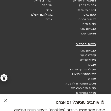
התעשייה האווירית
חברות בישראל
נהג עד 12 טון
צור קשר
נהג מעל 15 טון
עזרה
סטודנטים
בואו לעבוד אצלנו
דרושים נהגים
אודות
קורות חיים
טבלאות שכר
מחשבון שכר
כתבות ומדריכים
טבלאות שכר
עבודה לנוער
חיפוש עבודה
אבטלה
איך לכתוב קורות חיים
איך להתכונן לראיון
עבודה
מכתב התפטרות לדוגמא
קורות חיים באנגלית
מכתב התפטרות
🍪 אוהבים עוגיות? גם אנחנו
אנחנו משתמשים בעוגיות (cookies) לשיפור חוויית הגלישה