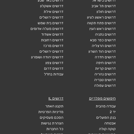
דרושים בישראל
דרושים באר שבע
דרושים תל אביב
דרושים אשקלון
דרושים חולון
דרושים אילת
דרושים ראשון לציון
דרושים ירושלים
דרושים פתח תקווה
דרושים בית שמש
דרושים ראש העין
דרושים מעלה אדומים
דרושים נתניה
דרושים אשדוד
דרושים כפר סבא
דרושים רחובות
דרושים הרצליה
דרושים מרכז
דרושים הוד השרון
דרושים ירושלים
דרושים חדרה
דרושים יהודה ושומרון
דרושים חיפה
דרושים צפון
דרושים קריות
דרושים דרום
דרושים נהריה
עבודות בחו"ל
דרושים טבריה
דרושים עפולה
חיפושים פופלריים
דרושים IL
עבודה מהבית
תקנון האתר
יד 2
מדיניות הפרטיות
בנק הפועלים
הסכם מעסיקים
אבטחה
הצהרת נגישות
קוקה קולה
כל החברות