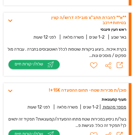
**א** לחברת תחב"צ מובילה דרוש/ה קצין
בטיחות+רכב
ראש העין פיננסי
באר שבע
|
1-2 שנים
|
משרה מלאה
|
לפני 12 שעות
בקרת איכות , ביצוע ביקורות שוטפות לכלל האוטובוסים בחברה . עבודה מול
ספקים / מוסכים ונות...
שלח/י קורות חיים
סוכן/ת מכירות שטח- תחום ההסעדה 15K+!
מעוף קמעונאות
מספר מקומות
|
1-2 שנים
|
משרה מלאה
|
לפני 12 שעות
בעל/ת ניסיון במכירות שטח מתחו ההסעדה/קמעונאות? תפקיד זה יתאים
לך! תפקיד זה כולל: פגישות פ...
שלח/י קורות חיים