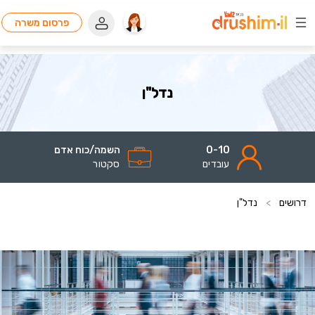
פרסום משרה
נדל"ן
0-10
השמה/כוח אדם
עובדים
סקטור
דרושים
>
נדל"ן