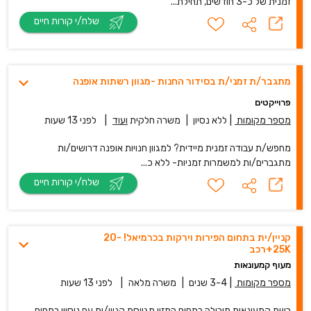
זמנית של כ-3 חודשים, תחילת...
שלח/י קורות חיים
מתגבר/ת זמני/ת בסידור החנות -מגוון רשתות אופנה
פרוייקטים
מספר מקומות
|
ללא נסיון
|
משרה חלקית
ועוד
|
לפני 13 שעות
מחפש/ת עבודה זמנית מיידית? למגוון חנויות אופנה דרושים/ות
מתגברים/ות למשמרות זמניות- ללא כ...
שלח/י קורות חיים
קניין/ית בתחום הפירות וירקות בכרמיאל! 20-
25K+רכב
מעוף קמעונאות
מספר מקומות
|
3-4 שנים
|
משרה מלאה
|
לפני 13 שעות
רשת קמעונאית מובילה בתחום המזון מגייסת קניין/ית עם ניסיון בתחום