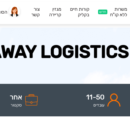
משרות
קורות חיים
מגזין
צור
הסו
חדש
ללא קו"ח
בקליק
קריירה
קשר
WAY LOGISTICS
11-50
אחר
עובדים
סקטור