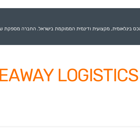
 חברת שילוח ועמילות מכס בינלאומית, מקצועית ודינמית הממוקמת בישראל. החברה מ