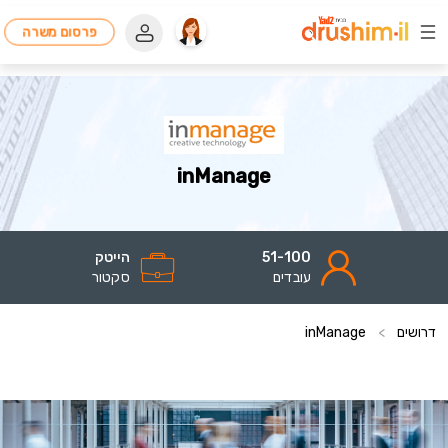
פרסום משרה
inManage
51-100
הייטק
עובדים
סקטור
דרושים
>
inManage