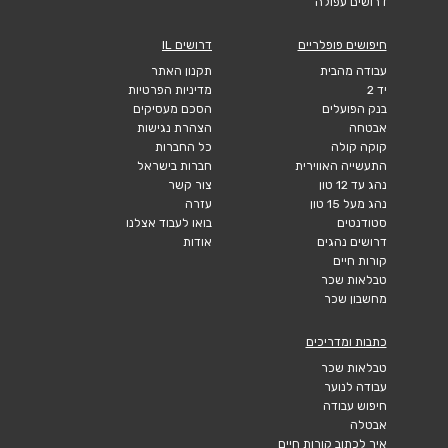
דרושים עפולה
חיפושים פופלריים
דרושים IL
עבודה מהבית
תקנון האתר
יד 2
מדיניות הפרטיות
בנק הפועלים
הסכם מעסיקים
אבטחה
הצהרת נגישות
קוקה קולה
כל החברות
התעשייה האווירית
חברות בישראל
נהג עד 12 טון
צור קשר
נהג מעל 15 טון
עזרה
סטודנטים
בואו לעבוד אצלנו
דרושים נהגים
אודות
קורות חיים
טבלאות שכר
מחשבון שכר
כתבות ומדריכים
טבלאות שכר
עבודה לנוער
חיפוש עבודה
אבטלה
איך לכתוב קורות חיים