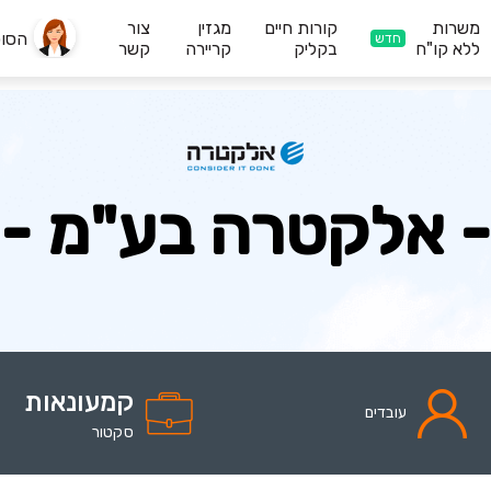
משרות
קורות חיים
מגזין
צור
הסו
חדש
ללא קו"ח
בקליק
קריירה
קשר
- אלקטרה בע"מ -
קמעונאות
עובדים
סקטור