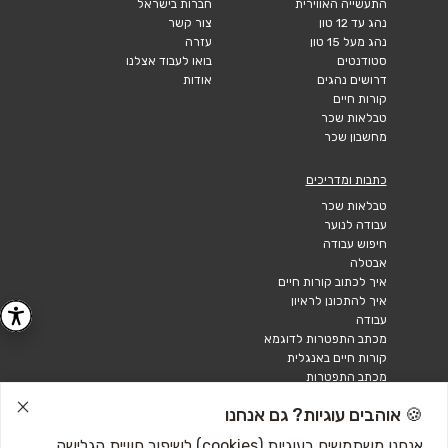
התעשייה האווירית
חברות בישראל
נהג עד 12 טון
צור קשר
נהג מעל 15 טון
עזרה
סטודנטים
בואו לעבוד אצלנו
דרושים נהגים
אודות
קורות חיים
טבלאות שכר
מחשבון שכר
כתבות ומדריכים
טבלאות שכר
עבודה לנוער
חיפוש עבודה
אבטלה
איך לכתוב קורות חיים
איך להתכונן לראיון
עבודה
מכתב התפטרות לדוגמא
קורות חיים באנגלית
מכתב התפטרות
🍪 אוהבים עוגיות? גם אנחנו
אנחנו משתמשים בעוגיות (cookies) לשיפור חוויית הגלישה