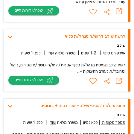
עובד חברה מהיום הראשון עם א...
שלח/י קורות חיים
לרשת שילב דרוש/ה מנהל/ת סניף
שילב
איירפורט סיטי
|
1-2 שנים
|
משרה מלאה
ועוד
|
לפני 1 שעות
רשת שילב מגייסת מנהל/ת סניף אם את/ה חי/ה ונושמ/ת מכירות, ניהול
ומחובר/ת לעולם התינוקות –...
שלח/י קורות חיים
מחסנאים/ות לסניפי שילב – שכר גבוה + בונוסים
שילב
מספר מקומות
|
ללא נסיון
|
משרה מלאה
ועוד
|
לפני 1 שעות