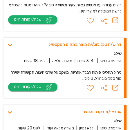
רוצים עבודה עם אנשים בצוות צעיר ובאווירה טובה? זו ההזדמנות להצטרף
לרשת המובילה למוצרי תינ...
שלח/י קורות חיים
דרוש/ה טכנולוג/ית מוצר בתחום הטקסטיל
שילב
איירפורט סיטי
|
3-4 שנים
|
משרה מלאה
|
לפני 18 שעות
ניהול תהליכי פיתוח הבגד אחריות ומעקב על שלבי היצור. תקשורת ישירה
מול ספקים בחו"ל. טיפול...
שלח/י קורות חיים
אחראי/ת בקרה והפצה
שילב
איירפורט סיטי
|
ללא נסיון
|
משרה מלאה
ועוד
|
לפני 20 שעות