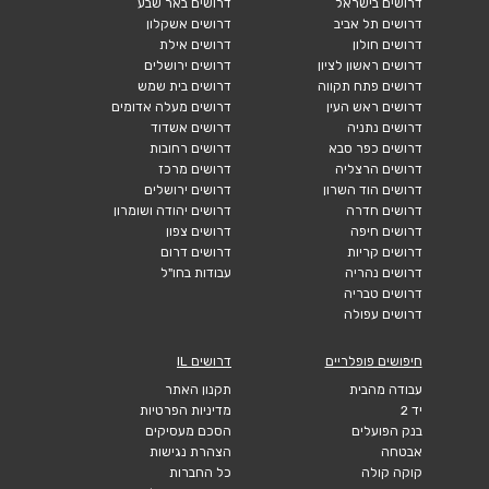
דרושים בישראל
דרושים באר שבע
דרושים תל אביב
דרושים אשקלון
דרושים חולון
דרושים אילת
דרושים ראשון לציון
דרושים ירושלים
דרושים פתח תקווה
דרושים בית שמש
דרושים ראש העין
דרושים מעלה אדומים
דרושים נתניה
דרושים אשדוד
דרושים כפר סבא
דרושים רחובות
דרושים הרצליה
דרושים מרכז
דרושים הוד השרון
דרושים ירושלים
דרושים חדרה
דרושים יהודה ושומרון
דרושים חיפה
דרושים צפון
דרושים קריות
דרושים דרום
דרושים נהריה
עבודות בחו"ל
דרושים טבריה
דרושים עפולה
חיפושים פופלריים
דרושים IL
עבודה מהבית
תקנון האתר
יד 2
מדיניות הפרטיות
בנק הפועלים
הסכם מעסיקים
אבטחה
הצהרת נגישות
קוקה קולה
כל החברות