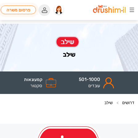
פרסום משרה
שילב
501-1000
קמעונאות
עובדים
סקטור
דרושים
>
שילב