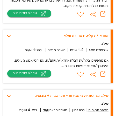
חברה המעודדת התפתחות וצמיחה של עובדיה עם אופק קידומי . הטבות
והנחות בכל חנויות קבוצת פוקס...
שלח/י קורות חיים
אחראי/ת קליטת סחורה ומלאי
שילב
איירפורט סיטי
|
1-2 שנים
|
משרה מלאה
|
לפני 1 שעות
אנו מחפשים בקר/ית קבלה אחראי/ת ויוזם/ת, עם יחסי אנוש מעולים,
שיצטרף/תצטרף לצוות שלנו. תי...
שלח/י קורות חיים
שילב מגייסת יועצי מכירות – שכר גבוה + בונוסים
שילב
מספר מקומות
|
ללא נסיון
|
משרה מלאה
ועוד
|
לפני 4 שעות