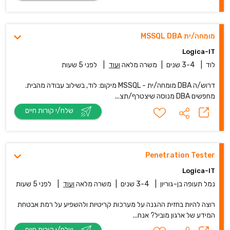
מומחה/ית MSSQL DBA
Logica-IT
לוד
|
3-4 שנים
|
משרה מלאה
ועוד
|
לפני 5 שעות
דרוש/ה DBA מומחה/ית - MSSQL מיקום: לוד, בשילוב עבודה מהבית.
מחפשים DBA מנוסה שיצטרף/תצ...
שלח/י קורות חיים
Penetration Tester
Logica-IT
נמל תעופה בן-גוריון
|
3-4 שנים
|
משרה מלאה
ועוד
|
לפני 5 שעות
רוצה להיות בחזית ההגנה על מערכות קריטיות ולהשפיע על רמת אבטחת
המידע של ארגון מוביל? אנח...
שלח/י קורות חיים