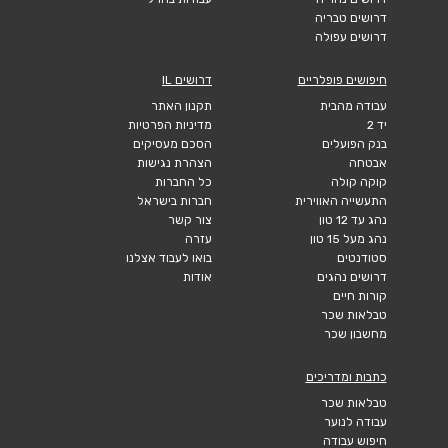
דרושים טבריה
דרושים עפולה
חיפושים פופלריים
דרושים IL
עבודה מהבית
תקנון האתר
יד 2
מדיניות הפרטיות
בנק הפועלים
הסכם מעסיקים
אבטחה
הצהרת נגישות
קוקה קולה
כל החברות
התעשייה האווירית
חברות בישראל
נהג עד 12 טון
צור קשר
נהג מעל 15 טון
עזרה
סטודנטים
בואו לעבוד אצלנו
דרושים נהגים
אודות
קורות חיים
טבלאות שכר
מחשבון שכר
כתבות ומדריכים
טבלאות שכר
עבודה לנוער
חיפוש עבודה