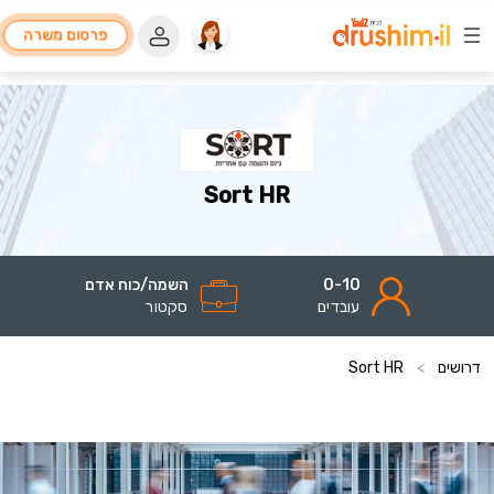
פרסום משרה
Sort HR
0-10
השמה/כוח אדם
עובדים
סקטור
דרושים
>
Sort HR