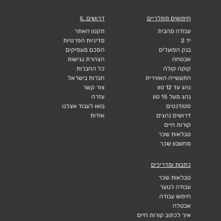
חיפושים פופלריים
דרושים IL
עבודה מהבית
תקנון האתר
יד 2
מדיניות הפרטיות
בנק הפועלים
הסכם מעסיקים
אבטחה
הצהרת נגישות
קוקה קולה
כל החברות
התעשייה האווירית
חברות בישראל
נהג עד 12 טון
צור קשר
נהג מעל 15 טון
עזרה
סטודנטים
בואו לעבוד אצלנו
דרושים נהגים
אודות
קורות חיים
טבלאות שכר
מחשבון שכר
כתבות ומדריכים
טבלאות שכר
עבודה לנוער
חיפוש עבודה
אבטלה
איך לכתוב קורות חיים