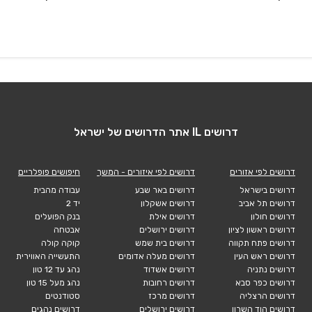
דרושים IL אתר הדרושים של ישראל
דרושים לפי אזורים
דרושים לפי איזורים - המשך
חיפושים פופלריים
דרושים בישראל
דרושים באר שבע
עבודה מהבית
דרושים תל אביב
דרושים אשקלון
יד 2
דרושים חולון
דרושים אילת
בנק הפועלים
דרושים ראשון לציון
דרושים ירושלים
אבטחה
דרושים פתח תקווה
דרושים בית שמש
קוקה קולה
דרושים ראש העין
דרושים מעלה אדומים
התעשייה האווירית
דרושים נתניה
דרושים אשדוד
נהג עד 12 טון
דרושים כפר סבא
דרושים רחובות
נהג מעל 15 טון
דרושים הרצליה
דרושים מרכז
סטודנטים
דרושים הוד השרון
דרושים ירושלים
דרושים נהגים