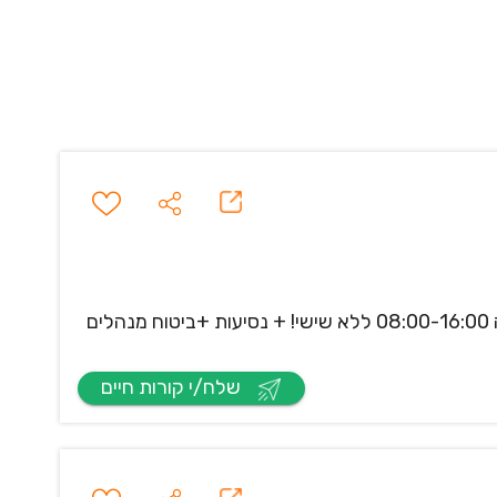
לחברת שירות למוצרי חשמל מובילים בשוק הממוקמת באזור לוד, דרוש/ה נציג/תשרות בשיחות נכנסות. היקף משרה 08:00-16:00 ללא שישי! + נסיעות +ביטוח מנהלים
שלח/י קורות חיים