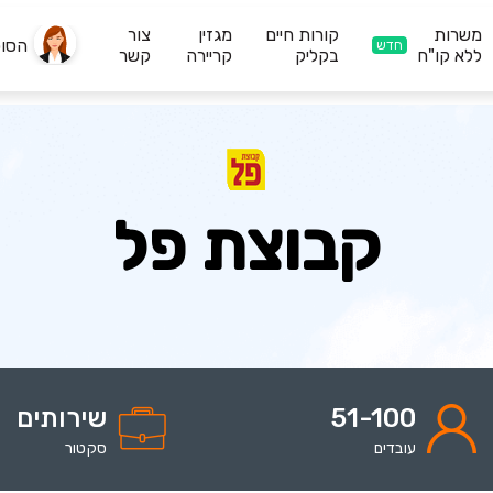
משרות
קורות חיים
מגזין
צור
הסו
חדש
ללא קו"ח
בקליק
קריירה
קשר
קבוצת פל
51-100
שירותים
עובדים
סקטור