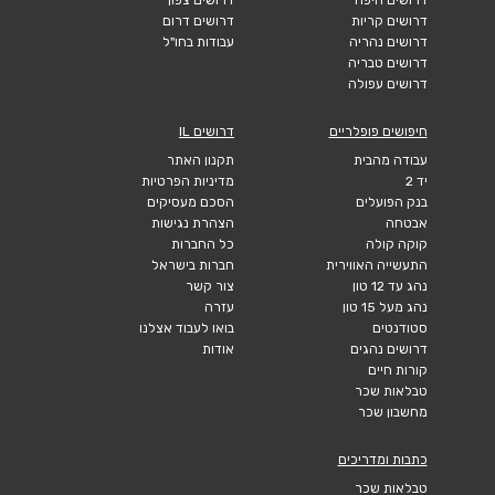
דרושים קריות
דרושים דרום
דרושים נהריה
עבודות בחו"ל
דרושים טבריה
דרושים עפולה
חיפושים פופלריים
דרושים IL
עבודה מהבית
תקנון האתר
יד 2
מדיניות הפרטיות
בנק הפועלים
הסכם מעסיקים
אבטחה
הצהרת נגישות
קוקה קולה
כל החברות
התעשייה האווירית
חברות בישראל
נהג עד 12 טון
צור קשר
נהג מעל 15 טון
עזרה
סטודנטים
בואו לעבוד אצלנו
דרושים נהגים
אודות
קורות חיים
טבלאות שכר
מחשבון שכר
כתבות ומדריכים
טבלאות שכר