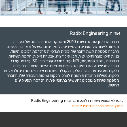
אודות Radix Engineering
חברת הנדי מן הוקמה בשנת 2010 ומספקת שרותי הנדסה של העברה
מפיתוח לייצור של מוצרים מולטי-דיסיפלינאריים ובדגש על מוצרים רפואיים.
החברה מספקת קשת רחבה של יכולות הנדסיות מהנדסת רכיבים, תיעוד,
בניית תיקי מוצר ותיקי ייצור, תכן, ואלידציה, אבטחת איכות, הקמת תשתיות
הנדסיות , ניהול פרויקטים, NPI ועוד. בחברה עובדים כ-30 עובדים. עובדי
החברה מביאים עימם ניסיון, מקצועיות ומסירות. הצוות משתלב בפעילות
הלקוח ומעשיר את יכולות הלקוח לקבלת פתרונות איכותיים ומהירים ולהצלחת
הלקוח. פעילות החברה מותאמת לצרכי הלקוח ושיטות העבודה שלו. החברה
מספקת שירותים נוספים לתעשייה בתחומי פיתוח, הנדסה ותפעול ע"פ
דרישה.
כרגע לא נמצאו משרות רלוונטיות בחברת Radix Engineering
מומלץ לחפש בחברות דומות אחרות