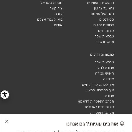
התעשייה האווירית
חברות בישראל
נהג עד 12 טון
צור קשר
נהג מעל 15 טון
עזרה
סטודנטים
בואו לעבוד אצלנו
דרושים נהגים
אודות
קורות חיים
טבלאות שכר
מחשבון שכר
כתבות ומדריכים
טבלאות שכר
עבודה לנוער
חיפוש עבודה
אבטלה
איך לכתוב קורות חיים
איך להתכונן לראיון
עבודה
מכתב התפטרות לדוגמא
קורות חיים באנגלית
מכתב התפטרות
🍪 אוהבים עוגיות? גם אנחנו