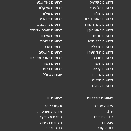
דרושים בישראל
דרושים באר שבע
דרושים תל אביב
דרושים אשקלון
דרושים חולון
דרושים אילת
דרושים ראשון לציון
דרושים ירושלים
דרושים פתח תקווה
דרושים בית שמש
דרושים ראש העין
דרושים מעלה אדומים
דרושים נתניה
דרושים אשדוד
דרושים כפר סבא
דרושים רחובות
דרושים הרצליה
דרושים מרכז
דרושים הוד השרון
דרושים ירושלים
דרושים חדרה
דרושים יהודה ושומרון
דרושים חיפה
דרושים צפון
דרושים קריות
דרושים דרום
דרושים נהריה
עבודות בחו"ל
דרושים טבריה
דרושים עפולה
חיפושים פופלריים
דרושים IL
עבודה מהבית
תקנון האתר
יד 2
מדיניות הפרטיות
בנק הפועלים
הסכם מעסיקים
אבטחה
הצהרת נגישות
קוקה קולה
כל החברות