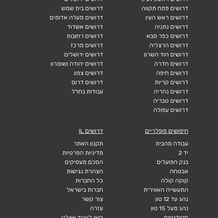
דרושים פתח תקווה
דרושים בית שמש
דרושים ראש העין
דרושים מעלה אדומים
דרושים נתניה
דרושים אשדוד
דרושים כפר סבא
דרושים רחובות
דרושים הרצליה
דרושים מרכז
דרושים הוד השרון
דרושים ירושלים
דרושים חדרה
דרושים יהודה ושומרון
דרושים חיפה
דרושים צפון
דרושים קריות
דרושים דרום
דרושים נהריה
עבודות בחו"ל
דרושים טבריה
דרושים עפולה
חיפושים פופלריים
דרושים IL
עבודה מהבית
תקנון האתר
יד 2
מדיניות הפרטיות
בנק הפועלים
הסכם מעסיקים
אבטחה
הצהרת נגישות
קוקה קולה
כל החברות
התעשייה האווירית
חברות בישראל
נהג עד 12 טון
צור קשר
נהג מעל 15 טון
עזרה
סטודנטים
בואו לעבוד אצלנו