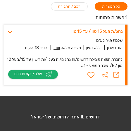
כל המשרות
רכב / תחבורה
1 משרות פתוחות
נהג/ת מעל 15 טון / עד 15 טון
שלמה תייר בע"מ
הוד השרון
|
ללא נסיון
|
משרה מלאה
ועוד
|
לפני 18 שעות
לחברת הפצה מובילה דרושים/ות נהגים/ות בעלי /ות רישיון עד 15/מעל 12
טון / E/ שכר ממוצע - 1...
שלח/י קורות חיים
דרושים IL אתר הדרושים של ישראל