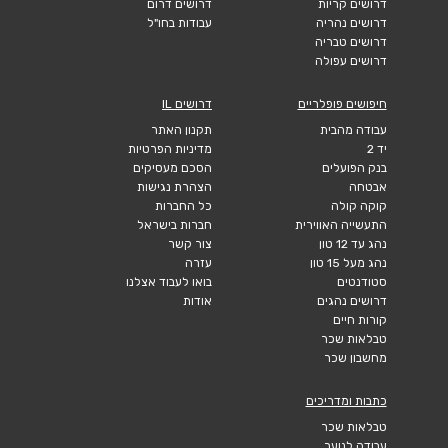
דרושים קריות
דרושים דרום
דרושים נהריה
עבודות בחו"ל
דרושים טבריה
דרושים עפולה
חיפושים פופלריים
דרושים IL
עבודה מהבית
תקנון האתר
יד 2
מדיניות הפרטיות
בנק הפועלים
הסכם מעסיקים
אבטחה
הצהרת נגישות
קוקה קולה
כל החברות
התעשייה האווירית
חברות בישראל
נהג עד 12 טון
צור קשר
נהג מעל 15 טון
עזרה
סטודנטים
בואו לעבוד אצלנו
דרושים נהגים
אודות
קורות חיים
טבלאות שכר
מחשבון שכר
כתבות ומדריכים
טבלאות שכר
עבודה לנוער