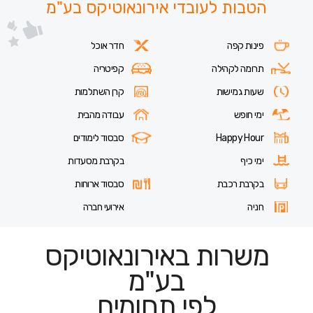
הטבות לעובדי אירונאוטיקס בע"מ
פינות קפה
חדר אוכל
תרומה לקהילה
קפיטריה
שעות גמישות
קרן השתלמות
ימי חופש
עבודה מהבית
Happy Hour
סבסוד לימודים
ימי כיף
בקרבת מסעדות
בקרבת רכבת
סבסוד ארוחות
חניה
אירועי חברה
משרות באירונאוטיקס
בע"מ
לפי תחומים