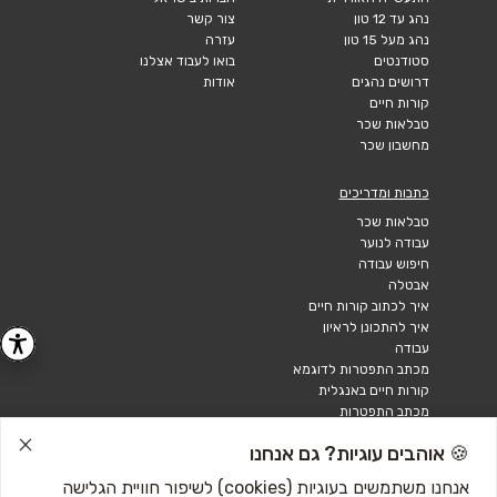
נהג עד 12 טון
צור קשר
נהג מעל 15 טון
עזרה
סטודנטים
בואו לעבוד אצלנו
דרושים נהגים
אודות
קורות חיים
טבלאות שכר
מחשבון שכר
כתבות ומדריכים
טבלאות שכר
עבודה לנוער
חיפוש עבודה
אבטלה
איך לכתוב קורות חיים
איך להתכונן לראיון
עבודה
מכתב התפטרות לדוגמא
קורות חיים באנגלית
מכתב התפטרות
🍪 אוהבים עוגיות? גם אנחנו
אנחנו משתמשים בעוגיות (cookies) לשיפור חוויית הגלישה