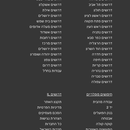
דרושים תל אביב
דרושים אשקלון
דרושים חולון
דרושים אילת
דרושים ראשון לציון
דרושים ירושלים
דרושים פתח תקווה
דרושים בית שמש
דרושים ראש העין
דרושים מעלה אדומים
דרושים נתניה
דרושים אשדוד
דרושים כפר סבא
דרושים רחובות
דרושים הרצליה
דרושים מרכז
דרושים הוד השרון
דרושים ירושלים
דרושים חדרה
דרושים יהודה ושומרון
דרושים חיפה
דרושים צפון
דרושים קריות
דרושים דרום
דרושים נהריה
עבודות בחו"ל
דרושים טבריה
דרושים עפולה
חיפושים פופלריים
דרושים IL
עבודה מהבית
תקנון האתר
יד 2
מדיניות הפרטיות
בנק הפועלים
הסכם מעסיקים
אבטחה
הצהרת נגישות
קוקה קולה
כל החברות
התעשייה האווירית
חברות בישראל