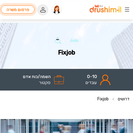
פרסום משרה
Fixjob
0-10
השמה/כוח אדם
עובדים
סקטור
דרושים
>
Fixjob