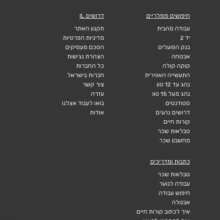
חיפושים פופלריים
דרושים IL
עבודה מהבית
תקנון האתר
יד 2
מדיניות הפרטיות
בנק הפועלים
הסכם מעסיקים
אבטחה
הצהרת נגישות
קוקה קולה
כל החברות
התעשייה האווירית
חברות בישראל
נהג עד 12 טון
צור קשר
נהג מעל 15 טון
עזרה
סטודנטים
בואו לעבוד אצלנו
דרושים נהגים
אודות
קורות חיים
טבלאות שכר
מחשבון שכר
כתבות ומדריכים
טבלאות שכר
עבודה לנוער
חיפוש עבודה
אבטלה
איך לכתוב קורות חיים