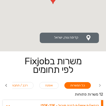
קדימה צורן, ישראל
משרות בFixjob
לפי תחומים
כל המשרות
אופנה
רכב / תחבורה
12 משרות פתוחות
בנקאי/ת אישי/ת לבנק מוביל - 10K-12K!