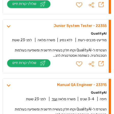
שלח/י קורות חיים
22355 - Junior System Tester
QualityAI
מודיעין-מכבים-רעות
|
ללא נסיון
|
משרה מלאה
|
לפני 23 שעות
הצטרפו ל-QualityAI וקחו חלק בעשייה חדשנית ומשפיעה בעולמות
הטכנולוגיה. כשותפה אסטרטגית להנ...
שלח/י קורות חיים
23315 - Manual QA Engineer
QualityAI
חיפה
|
3-4 שנים
|
משרה מלאה
ועוד
|
לפני 23 שעות
הצטרפו ל-QualityAI וקחו חלק בעשייה חדשנית ומשפיעה בעולמות