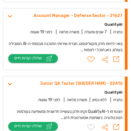
21627 - Account Manager - Defense Sector
QualityAI
נתניה
|
7 שנים ומעלה
|
משרה מלאה
|
לפני 19 שעות
בוא.י להיות חלק מקווליטסט, חברת שירותי התוכנה מבוססי ה-AI המובילה
בעולם. כאן תוכל.י לצמוח ...
שלח/י קורות חיים
22416 - Junior QA Tester (SHEDER HAM)
QualityAI
נתניה
|
ללא נסיון
|
משרה מלאה
|
לפני 19 שעות
הצטרפו ל-QualityAI וקחו חלק בעשייה חדשנית ומשפיעה בעולמות
הטכנולוגיה. כשותפה אסטרטגית להנ...
שלח/י קורות חיים