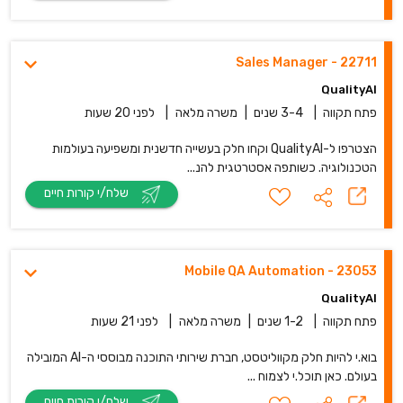
22711 - Sales Manager
QualityAI
פתח תקווה
|
3-4 שנים
|
משרה מלאה
|
לפני 20 שעות
הצטרפו ל-QualityAI וקחו חלק בעשייה חדשנית ומשפיעה בעולמות
הטכנולוגיה. כשותפה אסטרטגית להנ...
שלח/י קורות חיים
Mobile QA Automation - 23053
QualityAI
פתח תקווה
|
1-2 שנים
|
משרה מלאה
|
לפני 21 שעות
בוא.י להיות חלק מקווליטסט, חברת שירותי התוכנה מבוססי ה-AI המובילה
בעולם. כאן תוכל.י לצמוח ...
שלח/י קורות חיים