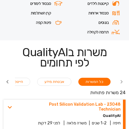
קייטנות לילדים
סבסוד לימודים
סבסוד ארוחות
קרן השתלמות
בונוסים
פינות קפה
תרומה לקהילה
משרות בQualityAI
לפי תחומים
כל המשרות
אבטחת מידע
הייטק-QA
24 משרות פתוחות
23048 - Post Silicon Validation Lab
Technician
QualityAI
חיפה
|
1-2 שנים
|
משרה מלאה
|
לפני 29 דקות