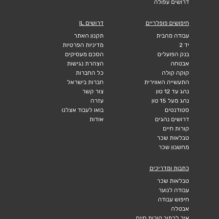
דרושים עפולה
חיפושים פופלריים
דרושים IL
עבודה מהבית
תקנון האתר
יד 2
מדיניות הפרטיות
בנק הפועלים
הסכם מעסיקים
אבטחה
הצהרת נגישות
קוקה קולה
כל החברות
התעשייה האווירית
חברות בישראל
נהג עד 12 טון
צור קשר
נהג מעל 15 טון
עזרה
סטודנטים
בואו לעבוד אצלנו
דרושים נהגים
אודות
קורות חיים
טבלאות שכר
מחשבון שכר
כתבות ומדריכים
טבלאות שכר
עבודה לנוער
חיפוש עבודה
אבטלה
איך לכתוב קורות חיים