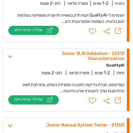
נתניה
|
1-2 שנים
|
משרה מלאה
|
לפני 2 שעות
הצטרפו ל-QualityAI וקחו חלק בעשייה חדשנית ומשפיעה בעולמות
הטכנולוגיה. כשותפה אסטרטגית להנ...
שלח/י קורות חיים
22313 - Junior VLSI Validation
Characterization
QualityAI
חיפה
|
1-2 שנים
|
משרה מלאה
|
לפני 2 שעות
קווליטסט, חברת בדיקות התוכנה המובילה בעולם, מתרחבת וזאת
ההזדמנות שלך להצטרף אלינו וליהנות ...
שלח/י קורות חיים
21303 - Junior Manual System Tester