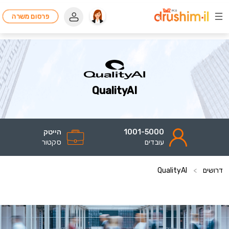
פרסום משרה
QualityAI
1001-5000
הייטק
עובדים
סקטור
דרושים
>
QualityAI