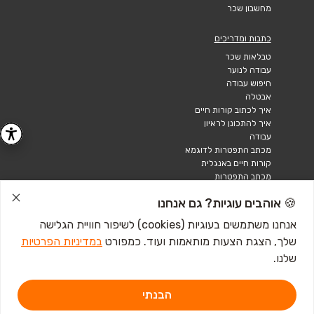
מחשבון שכר
כתבות ומדריכים
טבלאות שכר
עבודה לנוער
חיפוש עבודה
אבטלה
איך לכתוב קורות חיים
איך להתכונן לראיון
עבודה
מכתב התפטרות לדוגמא
קורות חיים באנגלית
מכתב התפטרות
🍪 אוהבים עוגיות? גם אנחנו
אנחנו משתמשים בעוגיות (cookies) לשיפור חוויית הגלישה
שלך, הצגת הצעות מותאמות ועוד. כמפורט
במדיניות הפרטיות
שלנו.
הבנתי
דרושים IL - מגשימים 1, פתח תקווה. ליצירת קשר
לחץ כאן
אתר זה מוגן באמצעות Google reCAPTCHA ומחוייב ל-
מדיניות הפרטיות
וכן
תנאי השירות
של Google