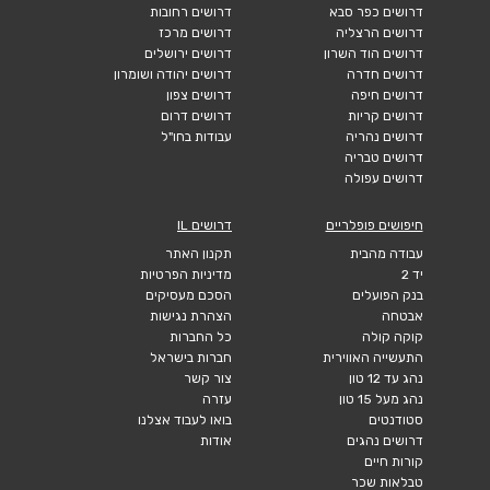
דרושים כפר סבא
דרושים רחובות
דרושים הרצליה
דרושים מרכז
דרושים הוד השרון
דרושים ירושלים
דרושים חדרה
דרושים יהודה ושומרון
דרושים חיפה
דרושים צפון
דרושים קריות
דרושים דרום
דרושים נהריה
עבודות בחו"ל
דרושים טבריה
דרושים עפולה
חיפושים פופלריים
דרושים IL
עבודה מהבית
תקנון האתר
יד 2
מדיניות הפרטיות
בנק הפועלים
הסכם מעסיקים
אבטחה
הצהרת נגישות
קוקה קולה
כל החברות
התעשייה האווירית
חברות בישראל
נהג עד 12 טון
צור קשר
נהג מעל 15 טון
עזרה
סטודנטים
בואו לעבוד אצלנו
דרושים נהגים
אודות
קורות חיים
טבלאות שכר