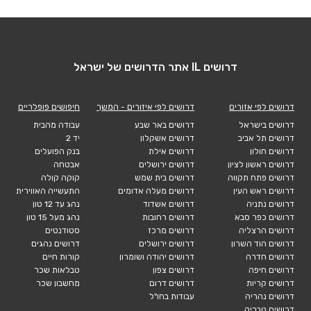
דרושים IL אתר הדרושים של ישראל
דרושים לפי אזורים
דרושים לפי איזורים - המשך
חיפושים פופלריים
דרושים בישראל
דרושים באר שבע
עבודה מהבית
דרושים תל אביב
דרושים אשקלון
יד 2
דרושים חולון
דרושים אילת
בנק הפועלים
דרושים ראשון לציון
דרושים ירושלים
אבטחה
דרושים פתח תקווה
דרושים בית שמש
קוקה קולה
דרושים ראש העין
דרושים מעלה אדומים
התעשייה האווירית
דרושים נתניה
דרושים אשדוד
נהג עד 12 טון
דרושים כפר סבא
דרושים רחובות
נהג מעל 15 טון
דרושים הרצליה
דרושים מרכז
סטודנטים
דרושים הוד השרון
דרושים ירושלים
דרושים נהגים
דרושים חדרה
דרושים יהודה ושומרון
קורות חיים
דרושים חיפה
דרושים צפון
טבלאות שכר
דרושים קריות
דרושים דרום
מחשבון שכר
דרושים נהריה
עבודות בחו"ל
דרושים טבריה