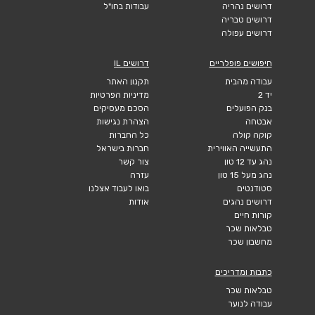
דרושים נהריה
עבודות בחו"ל
דרושים טבריה
דרושים עפולה
חיפושים פופלריים
דרושים IL
עבודה מהבית
תקנון האתר
יד 2
מדיניות הפרטיות
בנק הפועלים
הסכם מעסיקים
אבטחה
הצהרת נגישות
קוקה קולה
כל החברות
התעשייה האווירית
חברות בישראל
נהג עד 12 טון
צור קשר
נהג מעל 15 טון
עזרה
סטודנטים
בואו לעבוד אצלנו
דרושים נהגים
אודות
קורות חיים
טבלאות שכר
מחשבון שכר
כתבות ומדריכים
טבלאות שכר
עבודה לנוער