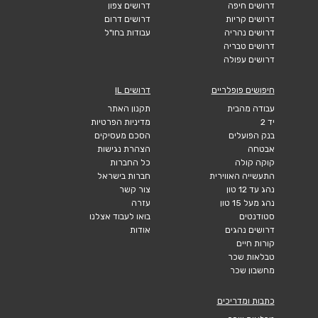
דרושים חיפה
דרושים צפון
דרושים קריות
דרושים דרום
דרושים נהריה
עבודות בחו"ל
דרושים טבריה
דרושים עפולה
חיפושים פופלריים
דרושים IL
עבודה מהבית
תקנון האתר
יד 2
מדיניות הפרטיות
בנק הפועלים
הסכם מעסיקים
אבטחה
הצהרת נגישות
קוקה קולה
כל החברות
התעשייה האווירית
חברות בישראל
נהג עד 12 טון
צור קשר
נהג מעל 15 טון
עזרה
סטודנטים
בואו לעבוד אצלנו
דרושים נהגים
אודות
קורות חיים
טבלאות שכר
מחשבון שכר
כתבות ומדריכים