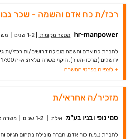
רכז/ת כח אדם והשמה - שכר גבוה 
hr-manpower
מספר מקומות
|
1-2 שנים
|
משר
לחברת כח אדם והשמה מובילה דרושים/ות רכזי/ות גיוס
ירושלים (מרכז-העיר). היקף משרה מלאה: א-ה 09:00-17:00 (ללא גמישות בשעות). ה...
+ לצפייה בפרטי המשרה
מזכיר/ה אחראי/ת
סמי נופי ובניו בע"מ
אילת
|
1-2 שנים
|
משרה מ
לחברת נ.מ.ת כוח אדם, חברה מובילה בתחום הגיוס וה