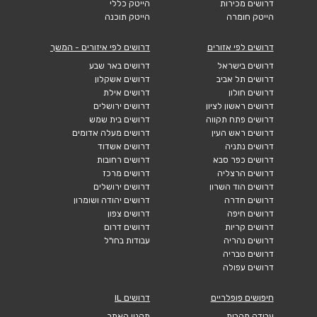
דרושים מכירות
הייטק כללי
הייטק חומרה
הייטק תוכנה
דרושים לפי אזורים
דרושים לפי איזורים - המשך
דרושים בישראל
דרושים באר שבע
דרושים תל אביב
דרושים אשקלון
דרושים חולון
דרושים אילת
דרושים ראשון לציון
דרושים ירושלים
דרושים פתח תקווה
דרושים בית שמש
דרושים ראש העין
דרושים מעלה אדומים
דרושים נתניה
דרושים אשדוד
דרושים כפר סבא
דרושים רחובות
דרושים הרצליה
דרושים מרכז
דרושים הוד השרון
דרושים ירושלים
דרושים חדרה
דרושים יהודה ושומרון
דרושים חיפה
דרושים צפון
דרושים קריות
דרושים דרום
דרושים נהריה
עבודות בחו"ל
דרושים טבריה
דרושים עפולה
חיפושים פופלריים
דרושים IL
עבודה מהבית
תקנון האתר