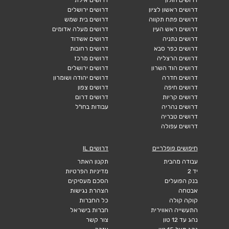
דרושים ראשון לציון
דרושים ירושלים
דרושים פתח תקווה
דרושים בית שמש
דרושים ראש העין
דרושים מעלה אדומים
דרושים נתניה
דרושים אשדוד
דרושים כפר סבא
דרושים רחובות
דרושים הרצליה
דרושים מרכז
דרושים הוד השרון
דרושים ירושלים
דרושים חדרה
דרושים יהודה ושומרון
דרושים חיפה
דרושים צפון
דרושים קריות
דרושים דרום
דרושים נהריה
עבודות בחו"ל
דרושים טבריה
דרושים עפולה
חיפושים פופלריים
דרושים IL
עבודה מהבית
תקנון האתר
יד 2
מדיניות הפרטיות
בנק הפועלים
הסכם מעסיקים
אבטחה
הצהרת נגישות
קוקה קולה
כל החברות
התעשייה האווירית
חברות בישראל
נהג עד 12 טון
צור קשר