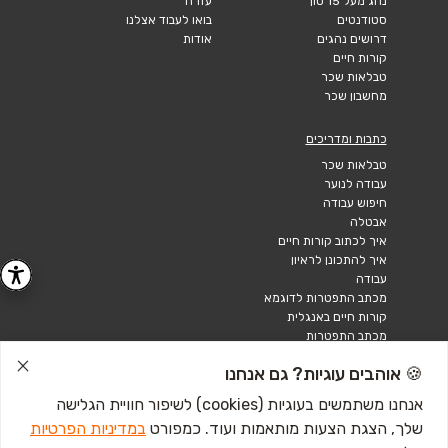
נהג מעל 15 טון
עזרה
סטודנטים
בואו לעבוד אצלנו
דרושים נהגים
אודות
קורות חיים
טבלאות שכר
מחשבון שכר
כתבות ומדריכים
טבלאות שכר
עבודה לנוער
חיפוש עבודה
אבטלה
איך לכתוב קורות חיים
איך להתכונן לראיון
עבודה
מכתב התפטרות לדוגמא
קורות חיים באנגלית
מכתב התפטרות
🍪 אוהבים עוגיות? גם אנחנו
אנחנו משתמשים בעוגיות (cookies) לשיפור חוויית הגלישה
שלך, הצגת הצעות מותאמות ועוד. כמפורט
במדיניות הפרטיות