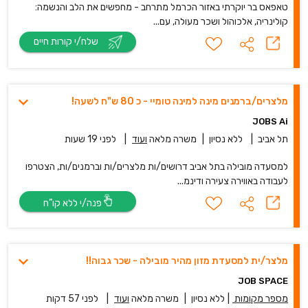
טאפאס בר יוקרתי באזור הכרמל מתרחב - מחפשים את הלב והנשמה:
קולינריה, אלכוהול ושכר מעולה, עם...
שלח/י קורות חיים
מלצרים/ברמנים מינה למינה טומיי - כ 80 ש"ח לשעה!
JOBS Ai
תל אביב
|
ללא נסיון
|
משרה מלאה
ועוד
|
לפני 19 שעות
למסעדה מובילה בתל אביב דרושים/ות מלצרים/ות וברמנים/ות, הצטרפו
לעבודה באווירה צעירה ודינמ...
פנה/י ללא קו”ח
מלצר/ית למסעדת מזון מהיר מובילה - שכר גבוה!!
JOB SPACE
מספר מקומות
|
ללא נסיון
|
משרה מלאה
ועוד
|
לפני 57 דקות