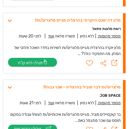
מלון דה יאכט היוקרתי בהרצליה מגייס מלצרים/ות!
רשת מלונות פתאל
מספר מקומות
|
ללא נסיון
|
משרה מלאה
ועוד
|
לפני 20 שעות
מלון יוקרה בהרצליה מגייס מלצרים/ות לשירות בחדר האוכל והלובי של
המלון. מה התפקיד כולל? ...
פנה/י ללא קו”ח
מלצרים/ות לבר מוביל בהרצליה - שכר גבוה!!
JOB SPACE
מספר מקומות
|
ללא נסיון
|
משרה מלאה
ועוד
|
לפני 21 שעות
בר קוקטיילים מוביל, מגייס מלצרים/ות איכותיים/ות לצוות! עבודה במקום
תוסס עם שכר מתגמל באמ...
שלח/י קורות חיים