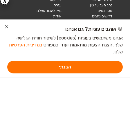
נהג מעל 15 טון
עזרה
סטודנטים
בואו לעבוד אצלנו
דרושים נהגים
אודות
קורות חיים
טבלאות שכר
🍪 אוהבים עוגיות? גם אנחנו
מחשבון שכר
אנחנו משתמשים בעוגיות (cookies) לשיפור חוויית הגלישה
שלך, הצגת הצעות מותאמות ועוד. כמפורט
במדיניות הפרטיות
כתבות ומדריכים
שלנו.
טבלאות שכר
עבודה לנוער
חיפוש עבודה
הבנתי
אבטלה
איך לכתוב קורות חיים
איך להתכונן לראיון
עבודה
מכתב התפטרות לדוגמא
קורות חיים באנגלית
מכתב התפטרות