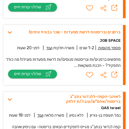
שלח/י קורות חיים
ברמנים ובריסטות לרשת מסעדות – שכר גבוה+ טיפים!
JOB SPACE
מספר מקומות
|
1-2 שנים
|
משרה חלקית
ועוד
|
לפני 20 שעות
מחפשים ברמנים/ות ובריסטות מנוסים/ות לרשת מסעדות מובילה! מה כולל
התפקיד? – הכנת משקאות ...
שלח/י קורות חיים
לאוהבי הקפה-ללנדוור נתב"ג
בריסטה/אחמ"ש/עובד/ת דלפק
QAS Israel
נמל תעופה בן-גוריון
|
ללא נסיון
|
משרה מלאה
ועוד
|
לפני 18 שעות
קפה לנדוור בנתב"ג מגייס לתפקידים הבאים: בריסטה- עם ניסיון ואהבה