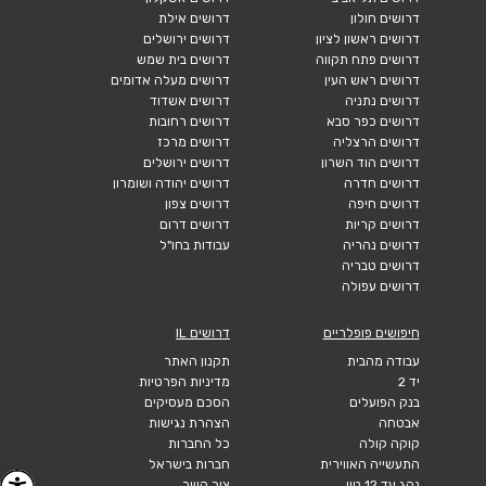
דרושים חולון
דרושים אילת
דרושים ראשון לציון
דרושים ירושלים
דרושים פתח תקווה
דרושים בית שמש
דרושים ראש העין
דרושים מעלה אדומים
דרושים נתניה
דרושים אשדוד
דרושים כפר סבא
דרושים רחובות
דרושים הרצליה
דרושים מרכז
דרושים הוד השרון
דרושים ירושלים
דרושים חדרה
דרושים יהודה ושומרון
דרושים חיפה
דרושים צפון
דרושים קריות
דרושים דרום
דרושים נהריה
עבודות בחו"ל
דרושים טבריה
דרושים עפולה
חיפושים פופלריים
דרושים IL
עבודה מהבית
תקנון האתר
יד 2
מדיניות הפרטיות
בנק הפועלים
הסכם מעסיקים
אבטחה
הצהרת נגישות
קוקה קולה
כל החברות
התעשייה האווירית
חברות בישראל
נהג עד 12 טון
צור קשר