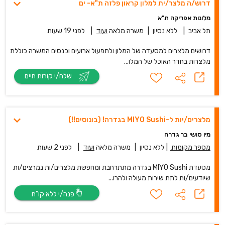
דרוש/ה מלצר/ית למלון קראון פלזה ת"א- ים
מלונות אפריקה ת"א
תל אביב
|
ללא נסיון
|
משרה מלאה
ועוד
|
לפני 19 שעות
דרושים מלצרים למסעדה של המלון ולתפעול ארועים וכנסים המשרה כוללת
מלצרות בחדר האוכל של המלו...
שלח/י קורות חיים
מלצרים/יות ל-MIYO Sushi בגדרה! (בונוסים!!)
מיו סושי בר גדרה
מספר מקומות
|
ללא נסיון
|
משרה מלאה
ועוד
|
לפני 2 שעות
מסעדת MIYO Sushi בגדרה מתתרחבת ומחפשת מלצרים/ות נמרצים/ות
שיודעים/ות לתת שירות מעולה ולהרו...
פנה/י ללא קו”ח