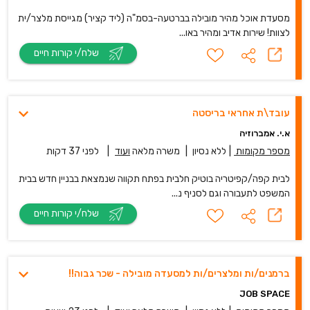
מסעדת אוכל מהיר מובילה בברטעה-בסמ"ה (ליד קציר) מגייסת מלצר/ית
לצוות! שירות אדיב ומהיר באו...
שלח/י קורות חיים
עובד\ת אחראי בריסטה
א.י. אמברוזיה
מספר מקומות
|
ללא נסיון
|
משרה מלאה
ועוד
|
לפני 37 דקות
לבית קפה/קפיטריה בוטיק חלבית בפתח תקווה שנמצאת בבניין חדש בבית
המשפט לתעבורה וגם לסניף נ...
שלח/י קורות חיים
ברמנים/ות ומלצרים/ות למסעדה מובילה - שכר גבוה!!
JOB SPACE