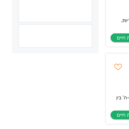
ות.
’ בין