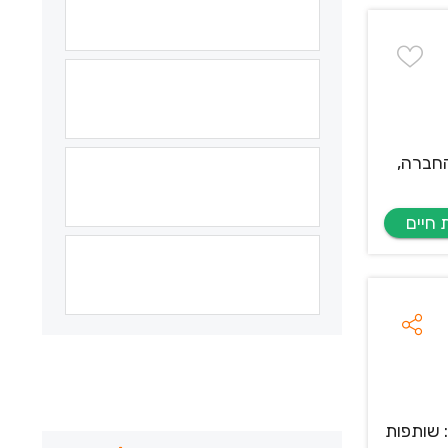
חברה,
 שותפות