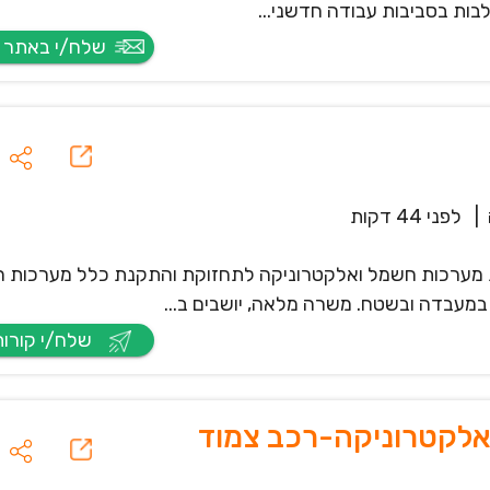
בות בסביבות עבודה חדשני...
שלח/י באתר החברה
|
לפני 44 דקות
כביש 6) דרוש/ה טכנאי/ת מערכות חשמל ואלקטרוניקה לתחזוקת והתקנת כלל מערכו
 במעבדה ובשטח. משרה מלאה, יושבים ב...
שלח/י קורות חיים
ואלקטרוניקה-רכב צמוד