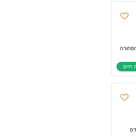
הסחורה
דס