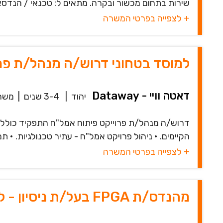
שירות בתחום מכשור ובקרה. מתאים ל: טכנאי / הנדסא
+ לצפייה בפרטי המשרה
למוסד בטחוני דרוש/ה מנהל/ת פר
דאטה וויי - Dataway
יהוד
|
3-4 שנים
|
משר
דרוש/ה מנהל/ת פרוייקט פיתוח אמל"ח התפקיד כולל: •
הקיימים. • ניהול פרויקט אמל"ח - עתיר טכנולגיות. • תמ
+ לצפייה בפרטי המשרה
מהנדס/ת FPGA בעל/ת ניסיון - לחברה ביטחונית בפ"ת