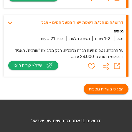
דרוש/ה מנהל/ת ריצפת ייצור מפעל המים - מגל
נטפים
מגל
|
1-2 שנים
|
משרה מלאה
|
לפני 21 שעות
על החברה: נטפים הינה חברה גלובלית, חלק מקבוצת "אורביה", תאגיד
בינלאומי המונה כ־23,000 עוב...
שלח/י קורות חיים
הצג לי משרות נוספות
דרושים IL אתר הדרושים של ישראל