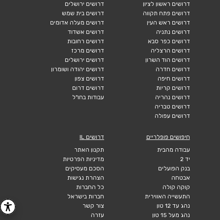
דרושים ראשון לציון
דרושים ירושלים
דרושים פתח תקווה
דרושים בית שמש
דרושים ראש העין
דרושים מעלה אדומים
דרושים נתניה
דרושים אשדוד
דרושים כפר סבא
דרושים רחובות
דרושים הרצליה
דרושים מרכז
דרושים הוד השרון
דרושים ירושלים
דרושים חדרה
דרושים יהודה ושומרון
דרושים חיפה
דרושים צפון
דרושים קריות
דרושים דרום
דרושים נהריה
עבודות בחו"ל
דרושים טבריה
דרושים עפולה
חיפושים פופלריים
דרושים IL
עבודה מהבית
תקנון האתר
יד 2
מדיניות הפרטיות
בנק הפועלים
הסכם מעסיקים
אבטחה
הצהרת נגישות
קוקה קולה
כל החברות
התעשייה האווירית
חברות בישראל
נהג עד 12 טון
צור קשר
נהג מעל 15 טון
עזרה