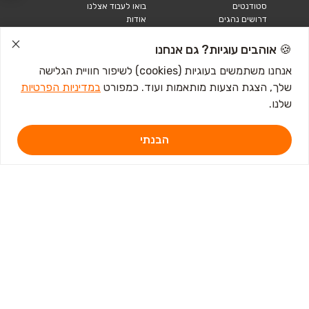
סטודנטים
בואו לעבוד אצלנו
דרושים נהגים
אודות
קורות חיים
טבלאות שכר
🍪 אוהבים עוגיות? גם אנחנו
מחשבון שכר
אנחנו משתמשים בעוגיות (cookies) לשיפור חוויית הגלישה
שלך, הצגת הצעות מותאמות ועוד. כמפורט
במדיניות הפרטיות
כתבות ומדריכים
שלנו.
טבלאות שכר
עבודה לנוער
חיפוש עבודה
הבנתי
אבטלה
איך לכתוב קורות חיים
איך להתכונן לראיון
עבודה
מכתב התפטרות לדוגמא
קורות חיים באנגלית
מכתב התפטרות