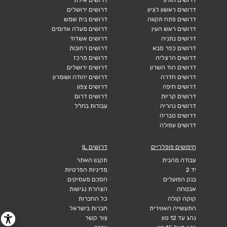
דרושים חולון
דרושים אילת
דרושים ראשון לציון
דרושים ירושלים
דרושים פתח תקווה
דרושים בית שמש
דרושים ראש העין
דרושים מעלה אדומים
דרושים נתניה
דרושים אשדוד
דרושים כפר סבא
דרושים רחובות
דרושים הרצליה
דרושים מרכז
דרושים הוד השרון
דרושים ירושלים
דרושים חדרה
דרושים יהודה ושומרון
דרושים חיפה
דרושים צפון
דרושים קריות
דרושים דרום
דרושים נהריה
עבודות בחו"ל
דרושים טבריה
דרושים עפולה
חיפושים פופלריים
דרושים IL
עבודה מהבית
תקנון האתר
יד 2
מדיניות הפרטיות
בנק הפועלים
הסכם מעסיקים
אבטחה
הצהרת נגישות
קוקה קולה
כל החברות
התעשייה האווירית
חברות בישראל
נהג עד 12 טון
צור קשר