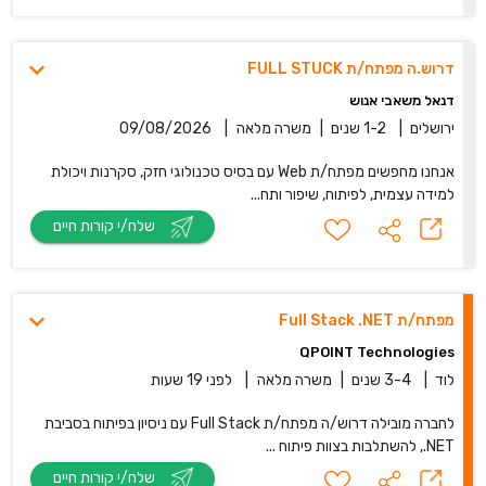
דרוש.ה מפתח/ת FULL STUCK
דנאל משאבי אנוש
ירושלים
|
1-2 שנים
|
משרה מלאה
|
09/08/2026
אנחנו מחפשים מפתח/ת Web עם בסיס טכנולוגי חזק, סקרנות ויכולת
למידה עצמית, לפיתוח, שיפור ותח...
שלח/י קורות חיים
מפתח/ת Full Stack ‎.NET
QPOINT Technologies
לוד
|
3-4 שנים
|
משרה מלאה
|
לפני 19 שעות
לחברה מובילה דרוש/ה מפתח/ת Full Stack עם ניסיון בפיתוח בסביבת
‎.NET, להשתלבות בצוות פיתוח ...
שלח/י קורות חיים