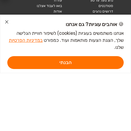
נהג מעל 15 טון
עזרה
סטודנטים
בואו לעבוד אצלנו
דרושים נהגים
אודות
קורות חיים
טבלאות שכר
🍪 אוהבים עוגיות? גם אנחנו
מחשבון שכר
אנחנו משתמשים בעוגיות (cookies) לשיפור חוויית הגלישה
שלך, הצגת הצעות מותאמות ועוד. כמפורט
במדיניות הפרטיות
כתבות ומדריכים
שלנו.
טבלאות שכר
עבודה לנוער
חיפוש עבודה
הבנתי
אבטלה
איך לכתוב קורות חיים
איך להתכונן לראיון
עבודה
מכתב התפטרות לדוגמא
קורות חיים באנגלית
מכתב התפטרות