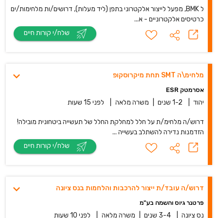
ל BMK, מפעל לייצור אלקטרוני בתפן (ליד מעלות), דרושים/ות מלחימות/ים
כרטיסים אלקטרוניים - א...
שלח/י קורות חיים
מלחימ\ה SMT תחת מיקרוסקופ
אסרמטק ESR
יהוד
|
1-2 שנים
|
משרה מלאה
|
לפני 15 שעות
דרוש/ה מלחימ/ת על חלל למחלקת החלל של תעשייה ביטחונית מובילה!
הזדמנות נדירה להשתלב בעשייה ...
שלח/י קורות חיים
דרוש/ה עובד/ת ייצור להרכבות והלחמות בנס ציונה
פרטנר גיוס והשמה בע"מ
נס ציונה
|
3-4 שנים
|
משרה מלאה
|
לפני 10 שעות