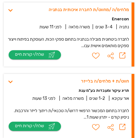
מלחימ/ה /מחווט/ת לחברה איכותית בנתניה
Enercon
נתניה
|
3-4 שנים
|
משרה מלאה
|
לפני 11 שעות
לחברה ביטחונית מובילה בנתניה בתחום ספקי הכוח, העוסקת בפיתוח וייצור
ספקים מותאמים אישית עבו...
שלח/י קורות חיים
חווט/ת + מלחים/ה בלייזר
תריג עיקור ומעבדות בע"מ ענת
אור עקיבא
|
1-2 שנים
|
משרה מלאה
|
לפני 13 שעות
לחברה בתחום המכשור הרפואי דרוש/ה טכנאי/ת ריתוך לייזר והרכבות.
ניסיון קודם - יתרון שעות 1...
שלח/י קורות חיים