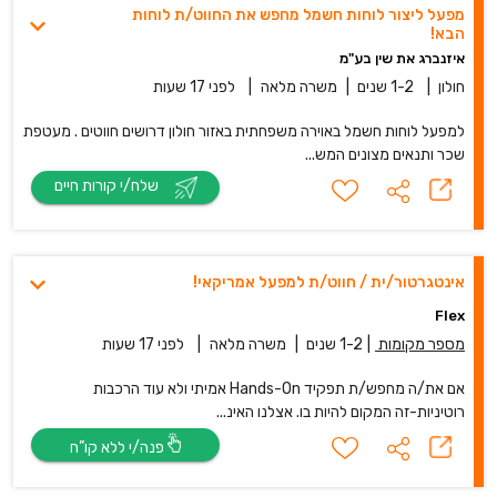
מפעל ליצור לוחות חשמל מחפש את החווט/ת לוחות
הבא!
איזנברג את שין בע"מ
חולון
|
1-2 שנים
|
משרה מלאה
|
לפני 17 שעות
למפעל לוחות חשמל באוירה משפחתית באזור חולון דרושים חווטים . מעטפת
שכר ותנאים מצונים המש...
שלח/י קורות חיים
אינטגרטור/ית / חווט/ת למפעל אמריקאי!
Flex
מספר מקומות
|
1-2 שנים
|
משרה מלאה
|
לפני 17 שעות
אם את/ה מחפש/ת תפקיד Hands-On אמיתי ולא עוד הרכבות
רוטיניות-זה המקום להיות בו. אצלנו האינ...
פנה/י ללא קו”ח