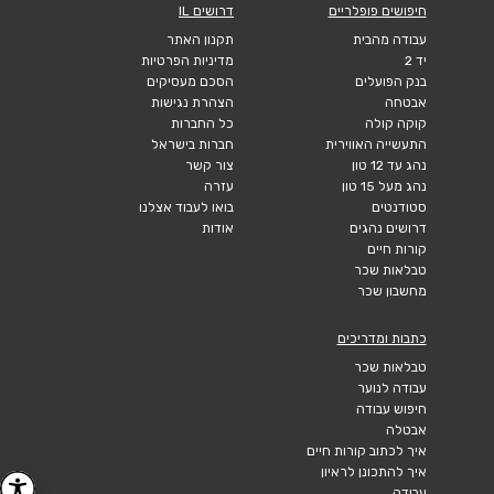
חיפושים פופלריים
דרושים IL
עבודה מהבית
תקנון האתר
יד 2
מדיניות הפרטיות
בנק הפועלים
הסכם מעסיקים
אבטחה
הצהרת נגישות
קוקה קולה
כל החברות
התעשייה האווירית
חברות בישראל
נהג עד 12 טון
צור קשר
נהג מעל 15 טון
עזרה
סטודנטים
בואו לעבוד אצלנו
דרושים נהגים
אודות
קורות חיים
טבלאות שכר
מחשבון שכר
כתבות ומדריכים
טבלאות שכר
עבודה לנוער
חיפוש עבודה
אבטלה
איך לכתוב קורות חיים
איך להתכונן לראיון
עבודה