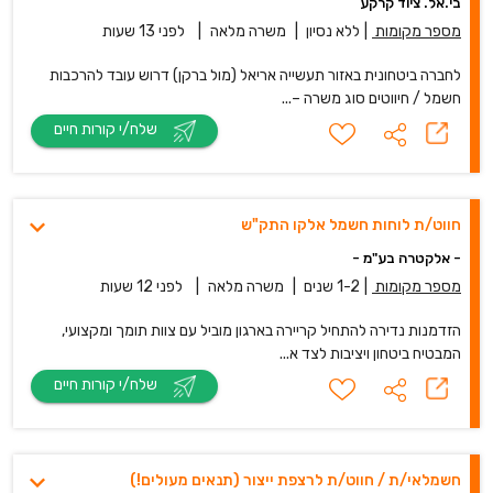
בי.אל. ציוד קרקע
מספר מקומות
|
ללא נסיון
|
משרה מלאה
|
לפני 13 שעות
לחברה ביטחונית באזור תעשייה אריאל (מול ברקן) דרוש עובד להרכבות
חשמל / חיווטים סוג משרה –...
שלח/י קורות חיים
חווט/ת לוחות חשמל אלקו התק"ש
- אלקטרה בע"מ -
מספר מקומות
|
1-2 שנים
|
משרה מלאה
|
לפני 12 שעות
הזדמנות נדירה להתחיל קריירה בארגון מוביל עם צוות תומך ומקצועי,
המבטיח ביטחון ויציבות לצד א...
שלח/י קורות חיים
חשמלאי/ת / חווט/ת לרצפת ייצור (תנאים מעולים!)