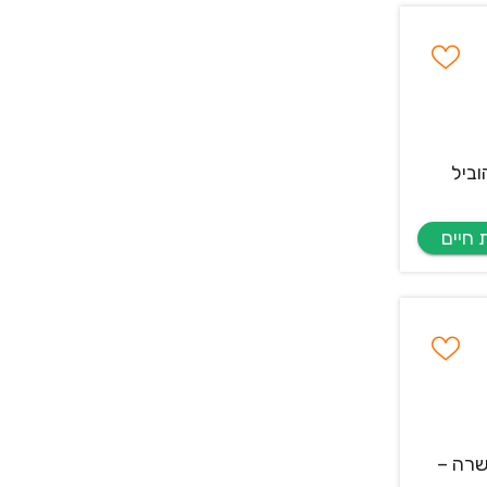
וביל
שרה –