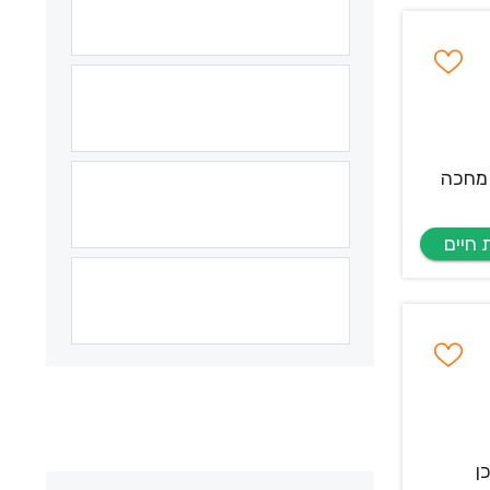
 מחכה
ן