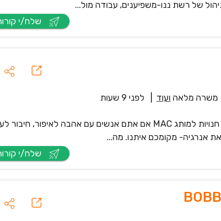
הול של רשת ננו-משפיענים, עבודה מול...
שלח/י קורות חיים
משרה מלאה
ועוד
|
לפני 9 שעות
קבוצת המותגים של Est?e Lauder מגייסת מנהלי/ות חנויות למותג MAC אם אתם אנשים עם אהבה לאיפור, חיבו
לאת אנרגיה- מקומכם איתנו. מה...
שלח/י קורות חיים