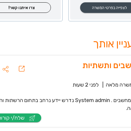
לצפייה בפרטי המשרה
צרו איתנו קשר!
בים ותשתיות
שרה מלאה
|
לפני 2 שעות
לחברתנו דרוש/ה טכנאי/ת מחשבים / מנהל/ת רשת מחשבים . System admin נדרש יידע נרחב בתח
שלח/י קורות חיים