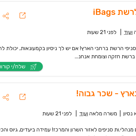
 iBags
ועוד
|
לפני 21 שעות
י ניהול לסניפי הרשת ברחבי הארץ! אם יש לך ניסיון בקמעונאות, יכולת לה
ברשת חזקה וצומחת אנחנ...
שלח/י קורות חיים
ארץ - שכר גבוה!
נסיון
|
משרה מלאה
ועוד
|
לפני 21 שעות
לי.ות סניפים לאזור השרון והמרכז! עמידה ביעדים, גיוס והכ