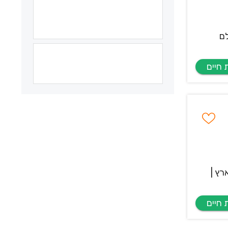
לם
ה. 7 סניפים ברחבי הארץ |