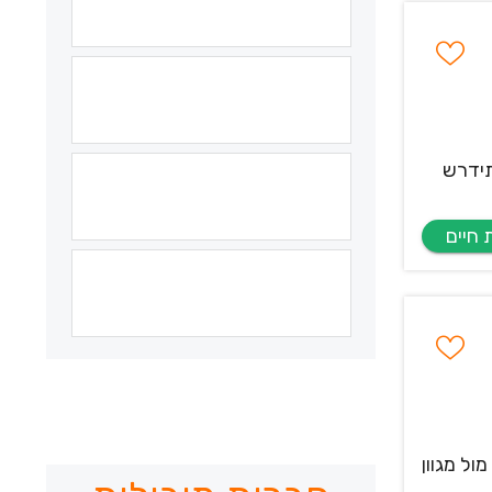
ערבי חג יתכן ותידרש
ול מגוון