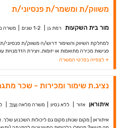
משווק/ת ומשמר/ת פנסיוני/ת
מור בית השקעות
רמת גן
|
1-2 שנים
|
משרה מ
למחלקת השיווק והשימור דרוש/ה משווק/ת פנסיוני/ת! ה
פגישות מכירה מתואמות או יזומות, ויצירת הזדמנויות ע
+ לצפייה בפרטי המשרה
נציג.ת שימור ומכירות - שכר מתגמ
איתוראן
אזור
|
ללא נסיון
|
משרה מלאה
ועוד
|
לפנ
איתוראן | מקום שנותן מקום גם ליכולות השכנוע שלך.
מה תעשו? תטפלו בלקוחות המעוניינים להתנתק (ותשכנ