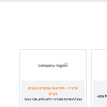
אייביז - פתרונות עסקיים נבונים
בע״מ
נציג/ה פיננסי/ת למוקד ב-MAX צפון-
נציג/ת שירות ומכירה- ללא ניסיון, שכר גבוה