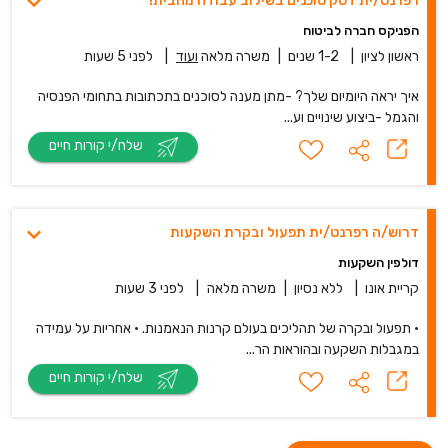
רפרנט/ית דסק סוכנים בשילוב עבודה מהבית!
הפניקס חברה לביטוח
ראשון לציון
|
1-2 שנים
|
משרה מלאה
ועוד
|
לפני 5 שעות
איך יראה היומיום שלך? -מתן מענה לסוכנים בתכתובות בתחומי הפנסיה
והגמל -ביצוע שינויים וע...
שלח/י קורות חיים
דרוש/ה רפרנט/ית תפעול ובקרת השקעות
דולפין השקעות
קריית אונו
|
ללא נסיון
|
משרה מלאה
|
לפני 3 שעות
• תפעול ובקרה של תהליכים בעולם קרנות הנאמנות. • אחריות על עמידה
במגבלות השקעה ובהוראות הר...
שלח/י קורות חיים