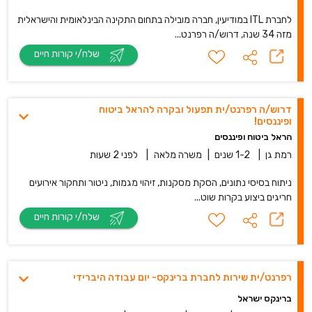
לחברת ITL במודיעין, חברה מובילה בתחום התקינה הבינלאומית והישראלית
מזה 34 שנה, דרוש/ה רפרנט...
שלח/י קורות חיים
דרוש/ה רפרנט/ית תפעול ובקרה להראל ביטוח
ופיננסים!
הראל ביטוח ופיננסים
רמת גן
|
1-2 שנים
|
משרה מלאה
|
לפני 2 שעות
ניתוח בסיסי נתונים, הסקת מסקנות, זיהוי מגמות, ניטור ותחקור אירועים
חריגים ביצוע בקרות שוט...
שלח/י קורות חיים
רפרנט/ית שירות לחברת ברינקס- יום עבודה היברידי
ברינקס ישראל