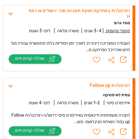
רפרנט/ית במחלקת הפקת תוכניות מכר ירושלים או רמת
גן
מסד גרופ
מספר מקומות
|
3-4 שנים
|
משרה מלאה
|
לפני 3 שעות
העבודה המצריכה ריכוז רב לאורך זמן ויסודיות בלתי מתפשרת עבודה מול
היזם ואדריכל הפרויקט מ...
שלח/י קורות חיים
רפרנט/ית Follow up
עמית לוגיסטיקה
איירפורט סיטי
|
1-2 שנים
|
משרה מלאה
|
לפני 4 שעות
לחברה משפחתית ודינאמית באיירפורט סיטי דרוש/ה רפרנט/ית Follow
up במח' השילוח הבינלאומי. מש...
שלח/י קורות חיים