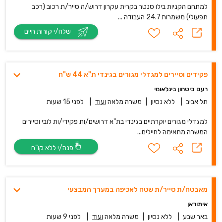
למתחם הקניות בילו סנטר בקרית עקרון דרוש/ה סייר/ת רכוב (רכב
תפעולי) משמרות 24.7 העבודה ...
שלח/י קורות חיים
פקידים וסיירים למגדלי מגורים בגינדי ת"א 44 ש"ח
רעם ביטחון בינלאומי
תל אביב
|
ללא נסיון
|
משרה מלאה
ועוד
|
לפני 15 שעות
למגדלי מגורים יוקרתיים בגינדי בת"א דרושים/ות פקידי/ות לובי וסיירים
המשרה מתאימה לחיילים...
פנה/י ללא קו”ח
מאבטח/ת סייר/ת שטח לאכיפה במערך המבצעי
איתוראן
באר שבע
|
ללא נסיון
|
משרה מלאה
ועוד
|
לפני 9 שעות