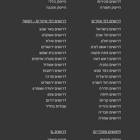
דרושים מכירות
הייטק כללי
הייטק חומרה
הייטק תוכנה
דרושים לפי אזורים
דרושים לפי איזורים - המשך
דרושים בישראל
דרושים באר שבע
דרושים תל אביב
דרושים אשקלון
דרושים חולון
דרושים אילת
דרושים ראשון לציון
דרושים ירושלים
דרושים פתח תקווה
דרושים בית שמש
דרושים ראש העין
דרושים מעלה אדומים
דרושים נתניה
דרושים אשדוד
דרושים כפר סבא
דרושים רחובות
דרושים הרצליה
דרושים מרכז
דרושים הוד השרון
דרושים ירושלים
דרושים חדרה
דרושים יהודה ושומרון
דרושים חיפה
דרושים צפון
דרושים קריות
דרושים דרום
דרושים נהריה
עבודות בחו"ל
דרושים טבריה
דרושים עפולה
חיפושים פופלריים
דרושים IL
עבודה מהבית
תקנון האתר