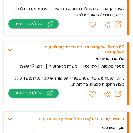
לאיתוראן, החברה המובילה בתחום שירותי איתור ומיגון מתקדמים לרכב
ולנהג, דרושים/ות אוכפים למש...
שלח/י קורות חיים
50 בסיס!! אלקטרה מגייסת סיירים/ות לפיקוח
האלקטרוני
אלקטרה סקיוריטי
מספר מקומות
|
ללא נסיון
|
משרה מלאה
ועוד
|
לפני 19 שעות
ניהול ותפעול משימות שטח במערך הפיקוח האלקטרוני. התפקיד כולל
ביצוע התקנות טכניות, בדיקות ה...
שלח/י קורות חיים
דרושים /ות סיירים /ות רכב למודיעין מכבים רעות
מוקד אמון סביון