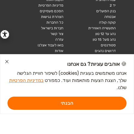
יד 2
מדיניות הפרטיות
בנק הפועלים
הסכם מעסיקים
אבטחה
הצהרת נגישות
קוקה קולה
כל החברות
התעשייה האווירית
חברות בישראל
נהג עד 12 טון
צור קשר
נהג מעל 15 טון
עזרה
סטודנטים
בואו לעבוד אצלנו
דרושים נהגים
אודות
קורות חיים
טבלאות שכר
🍪 אוהבים עוגיות? גם אנחנו
מחשבון שכר
אנחנו משתמשים בעוגיות (cookies) לשיפור חוויית הגלישה
שלך, הצגת הצעות מותאמות ועוד. כמפורט
במדיניות הפרטיות
כתבות ומדריכים
שלנו.
טבלאות שכר
עבודה לנוער
חיפוש עבודה
הבנתי
אבטלה
איך לכתוב קורות חיים
איך להתכונן לראיון
עבודה
מכתב התפטרות לדוגמא