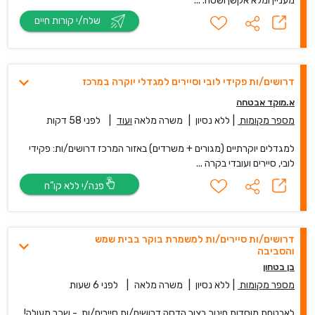
מעניין ומלא אקשן ושטח. ...
שלח/י קורות חיים
דרושים/ות פקידי לובי וסיירים למגדלי יוקרה במרכז
א.מוקד אבטחה
מספר מקומות
|
ללא נסיון
|
משרה מלאה
ועוד
|
לפני 58 דקות
למגדלים יוקרתיים (מגורים + משרדים) באזור המרכז דרושים/ות: פקידי
לובי, סיירים ועובדי בקרה ...
פנה/י ללא קו”ח
דרושים/ות סיירים/ות למשמרת בוקר בבית שמש
והסביבה
בן בטחון
מספר מקומות
|
ללא נסיון
|
משרה מלאה
|
לפני 6 שעות
לאבטחת מוסדות חינוך בצור הדסה דרושים/ות סיירים/ות - שכר מעולה!