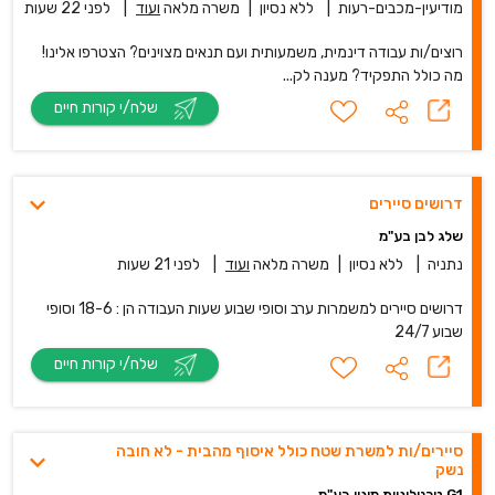
מודיעין-מכבים-רעות
|
ללא נסיון
|
משרה מלאה
ועוד
|
לפני 22 שעות
רוצים/ות עבודה דינמית, משמעותית ועם תנאים מצוינים? הצטרפו אלינו!
מה כולל התפקיד? מענה לק...
שלח/י קורות חיים
דרושים סיירים
שלג לבן בע"מ
נתניה
|
ללא נסיון
|
משרה מלאה
ועוד
|
לפני 21 שעות
דרושים סיירים למשמרות ערב וסופי שבוע שעות העבודה הן : 18-6 וסופי
שבוע 24/7
שלח/י קורות חיים
סיירים/ות למשרת שטח כולל איסוף מהבית - לא חובה
נשק
G1 טכנולוגיות מיגון בע"מ