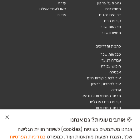
נהג מעל 15 טון
עזרה
סטודנטים
בואו לעבוד אצלנו
דרושים נהגים
אודות
קורות חיים
טבלאות שכר
מחשבון שכר
כתבות ומדריכים
טבלאות שכר
עבודה לנוער
חיפוש עבודה
אבטלה
איך לכתוב קורות חיים
איך להתכונן לראיון
עבודה
מכתב התפטרות לדוגמא
קורות חיים באנגלית
מכתב התפטרות
🍪 אוהבים עוגיות? גם אנחנו
אנחנו משתמשים בעוגיות (cookies) לשיפור חוויית הגלישה
שלך, הצגת הצעות מותאמות ועוד. כמפורט
במדיניות הפרטיות