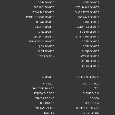
דרושים חולון
דרושים אילת
דרושים ראשון לציון
דרושים ירושלים
דרושים פתח תקווה
דרושים בית שמש
דרושים ראש העין
דרושים מעלה אדומים
דרושים נתניה
דרושים אשדוד
דרושים כפר סבא
דרושים רחובות
דרושים הרצליה
דרושים מרכז
דרושים הוד השרון
דרושים ירושלים
דרושים חדרה
דרושים יהודה ושומרון
דרושים חיפה
דרושים צפון
דרושים קריות
דרושים דרום
דרושים נהריה
עבודות בחו"ל
דרושים טבריה
דרושים עפולה
חיפושים פופלריים
דרושים IL
עבודה מהבית
תקנון האתר
יד 2
מדיניות הפרטיות
בנק הפועלים
הסכם מעסיקים
אבטחה
הצהרת נגישות
קוקה קולה
כל החברות
התעשייה האווירית
חברות בישראל
נהג עד 12 טון
צור קשר