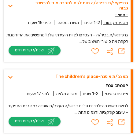
גרפיקאי/ת בכירה/ה תותח/ית לחברה מובילה-שכר
גבוה
- חסוי -
מספר מקומות
|
1-2 שנים
|
משרה מלאה
|
לפני 15 שעות
גרפיקאי/ת בכיר/ה – הצטרפו לצוות היצירתי שלנו! מחפשים את ההזדמנות
לקחת את כישורי העיצוב של...
שלח/י קורות חיים
מעצב/ת אופנה-The children's place
FOX GROUP
איירפורט סיטי
|
1-2 שנים
|
משרה מלאה
|
לפני 17 שעות
לרשת האופנה צילדרנס פלייס דרוש/ה מעצב/ת אופנה במסגרת התפקיד
– עיצוב קולקציות ודגמים תחת ...
שלח/י קורות חיים