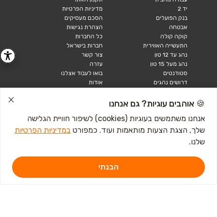
יד 2
מדיניות הפרטיות
בנק הפועלים
הסכם מעסיקים
אבטחה
הצהרת נגישות
קוקה קולה
כל החברות
התעשייה האווירית
חברות בישראל
נהג עד 12 טון
צור קשר
נהג מעל 15 טון
עזרה
סטודנטים
בואו לעבוד אצלנו
דרושים נהגים
אודות
קורות חיים
טבלאות שכר
🍪 אוהבים עוגיות? גם אנחנו
מחשבון שכר
אנחנו משתמשים בעוגיות (cookies) לשיפור חוויית הגלישה
שלך, הצגת הצעות מותאמות ועוד. כמפורט
במדיניות הפרטיות
כתבות ומדריכים
שלנו.
טבלאות שכר
עבודה לנוער
חיפוש עבודה
הבנתי
אבטלה
איך לכתוב קורות חיים
איך להתכונן לראיון
עבודה
מכתב התפטרות לדוגמא