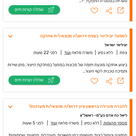
מעליות במסגרת התפקיד: •...
שלח/י קורות חיים
למפעל יוניליוור בצפת דרוש\ה מכונאי\ית אחזקה
יוניליוור ישראל
צפת
|
ללא נסיון
|
משרה מלאה
ועוד
|
לפני 22 שעות
ביצוע אחזקה מונעת ויזומה של מכונות במפעל במחלקת הייצור, מתן שירות
ותמיכה טכנית לקווי היצור...
שלח/י קורות חיים
לחברה מובילה בראשון ציון דרוש/ה מכונאי/ת מערכות!
ליאל כח אדם בע"מ- ראשל"צ
מספר מקומות
|
ללא נסיון
|
משרה מלאה
ועוד
|
לפני 5 שעות
תחזוקה וטיפול בציוד תעשייתי כמו משאבות, מערבלים, מסועים, שסתומים!