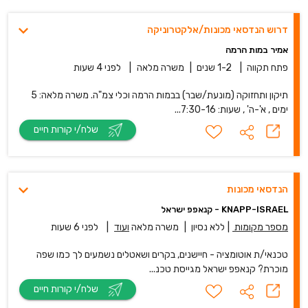
דרוש הנדסאי מכונות/אלקטרוניקה
אמיר במות הרמה
פתח תקווה
|
1-2 שנים
|
משרה מלאה
|
לפני 4 שעות
תיקון ותחזוקה (מונעת/שבר) בבמות הרמה וכלי צמ"ה. משרה מלאה: 5
ימים , א'-ה' , שעות: 7:30-16...
שלח/י קורות חיים
הנדסאי מכונות
KNAPP-ISRAEL - קנאפפ ישראל
מספר מקומות
|
ללא נסיון
|
משרה מלאה
ועוד
|
לפני 6 שעות
טכנאי/ת אוטומציה - חיישנים, בקרים ושאטלים נשמעים לך כמו שפה
מוכרת? קנאפפ ישראל מגייסת טכנ...
שלח/י קורות חיים