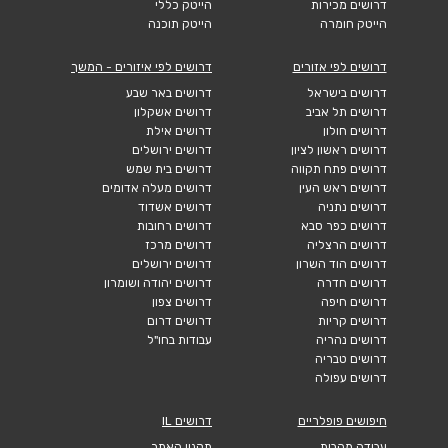
דרושים מכירות
הייטק כללי
הייטק חומרה
הייטק תוכנה
דרושים לפי אזורים
דרושים לפי איזורים - המשך
דרושים בישראל
דרושים באר שבע
דרושים תל אביב
דרושים אשקלון
דרושים חולון
דרושים אילת
דרושים ראשון לציון
דרושים ירושלים
דרושים פתח תקווה
דרושים בית שמש
דרושים ראש העין
דרושים מעלה אדומים
דרושים נתניה
דרושים אשדוד
דרושים כפר סבא
דרושים רחובות
דרושים הרצליה
דרושים מרכז
דרושים הוד השרון
דרושים ירושלים
דרושים חדרה
דרושים יהודה ושומרון
דרושים חיפה
דרושים צפון
דרושים קריות
דרושים דרום
דרושים נהריה
עבודות בחו"ל
דרושים טבריה
דרושים עפולה
חיפושים פופלריים
דרושים IL
עבודה מהבית
תקנון האתר