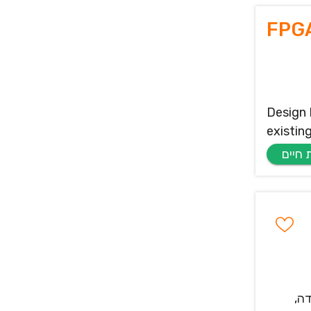
FPGA
Design 
existin
בדה,