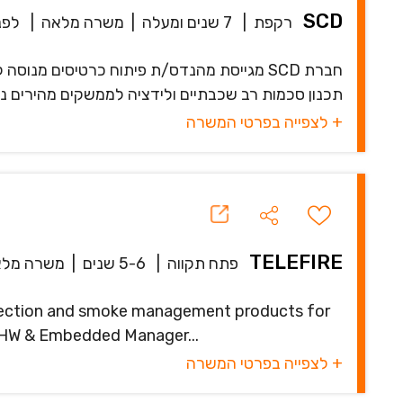
SCD
רקפת
|
7 שנים ומעלה
|
משרה מלאה
|
לפני 57 
חברת SCD מגייסת מהנדס/ת פיתוח כרטיסים מנ
תכנון סכמות רב שכבתיים ולידציה לממשקים מהירים ניתו
+ לצפייה בפרטי המשרה
TELEFIRE
פתח תקווה
|
5-6 שנים
|
משרה מלא
tection and smoke management products for
or HW & Embedded Manager...
+ לצפייה בפרטי המשרה