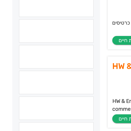
 כרטיסים
HW 
HW & Em
commerc