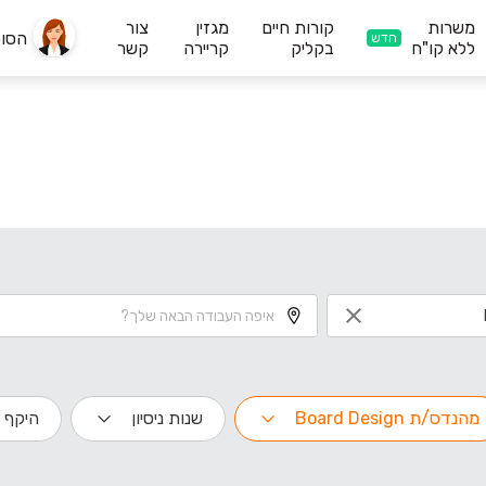
משרות
קורות חיים
מגזין
צור
הסו
חדש
ללא קו"ח
בקליק
קריירה
קשר
מהנדס/ת Board Design
שנות ניסיון
היקף 