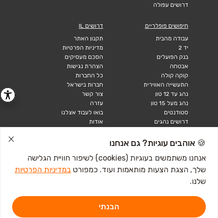
דרושים עפולה
חיפושים פופלריים
דרושים IL
עבודה מהבית
תקנון האתר
יד 2
מדיניות הפרטיות
בנק הפועלים
הסכם מעסיקים
אבטחה
הצהרת נגישות
קוקה קולה
כל החברות
התעשייה האווירית
חברות בישראל
נהג עד 12 טון
צור קשר
נהג מעל 15 טון
עזרה
סטודנטים
בואו לעבוד אצלנו
דרושים נהגים
אודות
קורות חיים
טבלאות שכר
🍪 אוהבים עוגיות? גם אנחנו
מחשבון שכר
אנחנו משתמשים בעוגיות (cookies) לשיפור חוויית הגלישה
שלך, הצגת הצעות מותאמות ועוד. כמפורט
במדיניות הפרטיות
כתבות ומדריכים
שלנו.
טבלאות שכר
עבודה לנוער
חיפוש עבודה
הבנתי
אבטלה