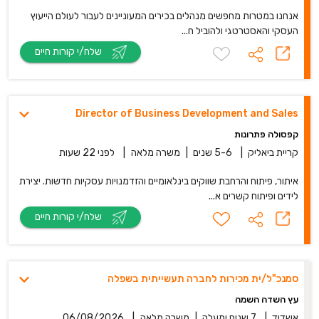
אנחנו במטרות מחפשים מנהלים בכירים המעוניינים לעבור לעולם הייעוץ
העסקי והאסטרטגי ולהוביל ח...
שלח/י קורות חיים
Director of Business Development and Sales
קפסולה פתרונות
קריית ביאליק
|
5-6 שנים
|
משרה מלאה
|
לפני 22 שעות
איתור, פיתוח והרחבת שווקים בינלאומיים והזדמנויות עסקיות חדשות. יצירת
לידים ופיתוח קשרים א...
שלח/י קורות חיים
סמנכ"ל/ית מכירות לחברה תעשייתית בשפלה
עץ השדה השמה
אשדוד
|
7 שנים ומעלה
|
משרה מלאה
|
06/08/2026