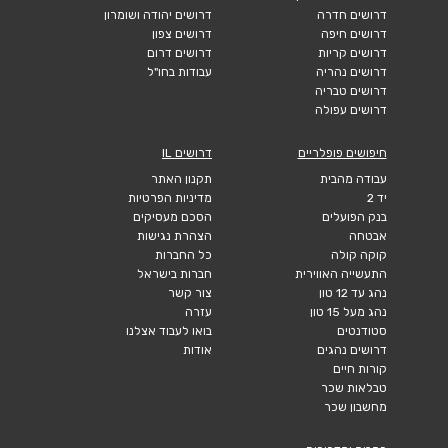
דרושים חדרה
דרושים יהודה ושומרון
דרושים חיפה
דרושים צפון
דרושים קריות
דרושים דרום
דרושים נהריה
עבודות בחו"ל
דרושים טבריה
דרושים עפולה
חיפושים פופלריים
דרושים IL
עבודה מהבית
תקנון האתר
יד 2
מדיניות הפרטיות
בנק הפועלים
הסכם מעסיקים
אבטחה
הצהרת נגישות
קוקה קולה
כל החברות
התעשייה האווירית
חברות בישראל
נהג עד 12 טון
צור קשר
נהג מעל 15 טון
עזרה
סטודנטים
בואו לעבוד אצלנו
דרושים נהגים
אודות
קורות חיים
טבלאות שכר
מחשבון שכר