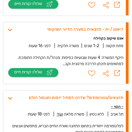
שלח/י קורות חיים
דיאטן / ית - תזונאית במערך הדיור השיקומי
אגם שיקום בקהילה
פתח תקווה
|
1-2 שנים
|
משרה חלקית
|
לפני 16 שעות
היקף המשרה: 4 שעות שבועיות כפיפות: מנהל/ת הקהילה התומכת.
למתאימים תינתן הדרכה פרטנית וקב...
שלח/י קורות חיים
תזונאים/נטורופתים? שדרגו למודל יזמות ותגמול הולם
- חסוי -
תל אביב
|
ללא נסיון
|
משרה מלאה
ועוד
|
לפני 18 שעות
לפלטפורמה ייחודית בתחום התזונה ואורח החיים הבריא, מחפשים אנשים