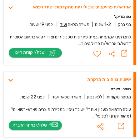
אחראי/ת פרויקטים טכנולוגיות מתקדמות- ציוד רפואי
גפן מדיקל
בני ברק
|
1-2 שנים
|
משרה מלאה
ועוד
|
לפני 19 שעות
לחברתינו המתמחה במתן פתרונות טכנולוגיים וציוד רפואי בתחום הסוכרת
דרוש/ה אחראי/ת פרויקטים ב...
שלח/י קורות חיים
איש.ת צוות בית מרקחת
סופר-פארם
מספר מקומות
|
ללא נסיון
|
משרה מלאה
ועוד
|
לפני 22 שעות
עולם הרפואה מעניין אותך? יש לך ניסיון במכירת מוצרים פארא-רפואיים?
(מהווה יתרון) לסניפי* ...
שלח/י באתר החברה