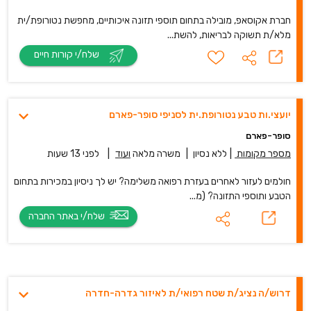
חברת אקוסאפ, מובילה בתחום תוספי תזונה איכותיים, מחפשת נטורופת/ית
מלא/ת תשוקה לבריאות, להשת...
שלח/י קורות חיים
יועצי.ות טבע נטורופת.ית לסניפי סופר-פארם
סופר-פארם
מספר מקומות
|
ללא נסיון
|
משרה מלאה
ועוד
|
לפני 13 שעות
חולמים לעזור לאחרים בעזרת רפואה משלימה? יש לך ניסיון במכירות בתחום
הטבע ותוספי התזונה? (מ...
שלח/י באתר החברה
דרוש/ה נציג/ת שטח רפואי/ת לאיזור גדרה-חדרה