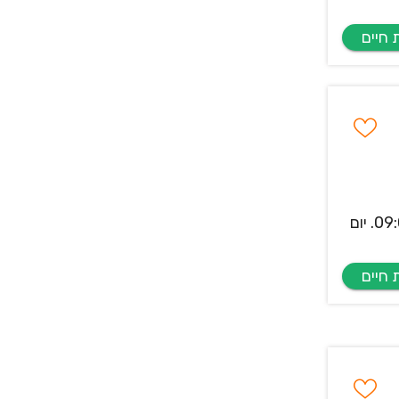
לסוכנות דיגיטל Webnoise דרוש/ה איש/ת Digital Marketing PPC משרה מלאה בימים א'-ה' בין השעות 09:00-18:00. יום