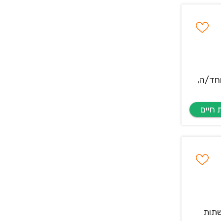
ת! אנחנו מחפשים מנהל/ת קמפיינים PPC מנוסה וחד/ה,
ק, רשתות