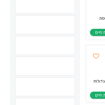
וססת
גדולות