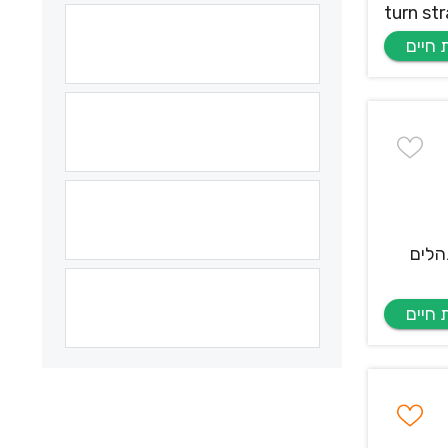
turn str
נהלים