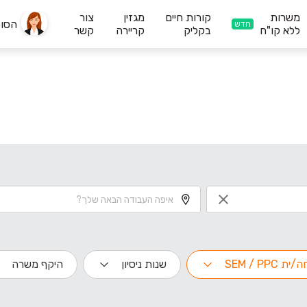
משרות
קורות חיים
מגזין
צור
הסו
חדש
ללא קו"ח
בקליק
קריירה
קשר
 SEM / PPC
שנות ניסיון
היקף משרה