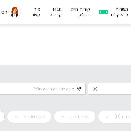
משרות
קורות חיים
מגזין
צור
הסו
חדש
ללא קו"ח
בקליק
קריירה
קשר
חום (0)
שנות ניסיון
היקף משרה