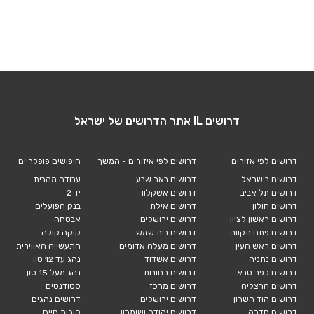
דרושים IL אתר הדרושים של ישראל
דרושים לפי אזורים
דרושים לפי איזורים - המשך
חיפושים פופלריים
דרושים בישראל
דרושים באר שבע
עבודה מהבית
דרושים תל אביב
דרושים אשקלון
יד 2
דרושים חולון
דרושים אילת
בנק הפועלים
דרושים ראשון לציון
דרושים ירושלים
אבטחה
דרושים פתח תקווה
דרושים בית שמש
קוקה קולה
דרושים ראש העין
דרושים מעלה אדומים
התעשייה האווירית
דרושים נתניה
דרושים אשדוד
נהג עד 12 טון
דרושים כפר סבא
דרושים רחובות
נהג מעל 15 טון
דרושים הרצליה
דרושים מרכז
סטודנטים
דרושים הוד השרון
דרושים ירושלים
דרושים נהגים
דרושים חדרה
דרושים יהודה ושומרון
קורות חיים