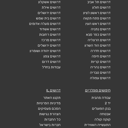
דרושים תל אביב
דרושים אשקלון
דרושים חולון
דרושים אילת
דרושים ראשון לציון
דרושים ירושלים
דרושים פתח תקווה
דרושים בית שמש
דרושים ראש העין
דרושים מעלה אדומים
דרושים נתניה
דרושים אשדוד
דרושים כפר סבא
דרושים רחובות
דרושים הרצליה
דרושים מרכז
דרושים הוד השרון
דרושים ירושלים
דרושים חדרה
דרושים יהודה ושומרון
דרושים חיפה
דרושים צפון
דרושים קריות
דרושים דרום
דרושים נהריה
עבודות בחו"ל
דרושים טבריה
דרושים עפולה
חיפושים פופלריים
דרושים IL
עבודה מהבית
תקנון האתר
יד 2
מדיניות הפרטיות
בנק הפועלים
הסכם מעסיקים
אבטחה
הצהרת נגישות
קוקה קולה
כל החברות
התעשייה האווירית
חברות בישראל