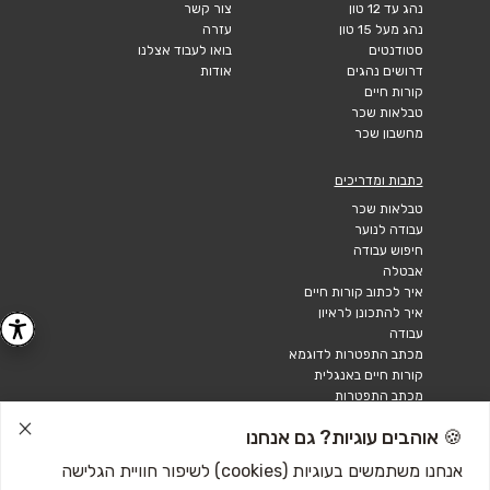
נהג עד 12 טון
צור קשר
נהג מעל 15 טון
עזרה
סטודנטים
בואו לעבוד אצלנו
דרושים נהגים
אודות
קורות חיים
טבלאות שכר
מחשבון שכר
כתבות ומדריכים
טבלאות שכר
עבודה לנוער
חיפוש עבודה
אבטלה
איך לכתוב קורות חיים
איך להתכונן לראיון
עבודה
מכתב התפטרות לדוגמא
קורות חיים באנגלית
מכתב התפטרות
🍪 אוהבים עוגיות? גם אנחנו
אנחנו משתמשים בעוגיות (cookies) לשיפור חוויית הגלישה